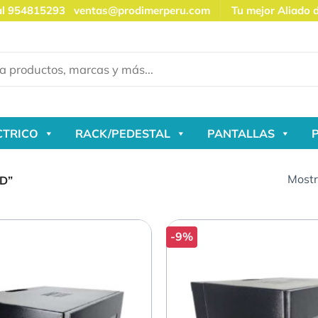
al 954815293
ventas@prodimerperu.com
Tu mejor Aliado 
CTRICO
RACK/PEDESTAL
PANTALLAS
Mostr
D”
-9%