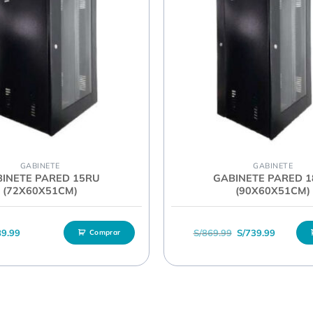
GABINETE
GABINETE
INETE PARED 15RU
GABINETE PARED 
(72X60X51CM)
(90X60X51CM)
El precio original
El precio
89.99
S/
869.99
S/
739.99
Comprar