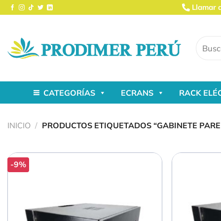
Saltar
Llamar 
al
contenido
Buscar
por:
CATEGORÍAS
ECRANS
RACK ELÉ
INICIO
/
PRODUCTOS ETIQUETADOS “GABINETE PARE
-9%