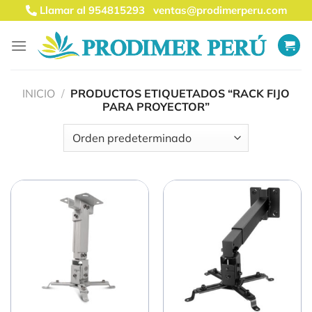
Saltar
Llamar al 954815293
ventas@prodimerperu.com
al
contenido
INICIO
/
PRODUCTOS ETIQUETADOS “RACK FIJO
PARA PROYECTOR”