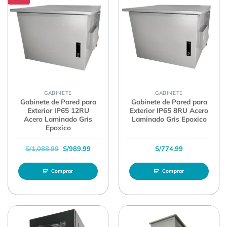
GABINETE
GABINETE
Gabinete de Pared para
Gabinete de Pared para
Exterior IP65 12RU
Exterior IP65 8RU Acero
Acero Laminado Gris
Laminado Gris Epoxico
Epoxico
El precio original era: S/1,088.99.
El precio actual es: S/989.99.
S/
1,088.99
S/
989.99
S/
774.99
Comprar
Comprar