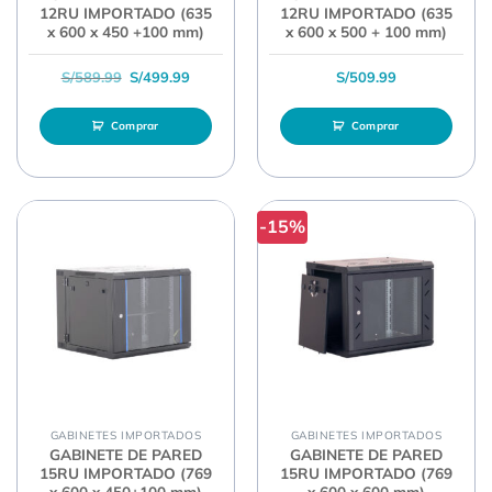
12RU IMPORTADO (635
12RU IMPORTADO (635
x 600 x 450 +100 mm)
x 600 x 500 + 100 mm)
El precio original era: S/589.99.
El precio actual es: S/499.99.
S/
589.99
S/
499.99
S/
509.99
Comprar
Comprar
-15%
GABINETES IMPORTADOS
GABINETES IMPORTADOS
GABINETE DE PARED
GABINETE DE PARED
15RU IMPORTADO (769
15RU IMPORTADO (769
x 600 x 450+100 mm)
x 600 x 600 mm)