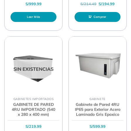
El precio original 
El precio
S/
999.99
S/
214.49
S/
194.99
Leer Más
Comprar
SIN EXISTENCIAS
GABINETES IMPORTADOS
GABINETE
GABINETE DE PARED
Gabinete de Pared 4RU
4RU IMPORTADO (540
IP65 para Exterior Acero
x 280 x 400 mm)
Laminado Gris Epoxico
S/
219.99
S/
599.99