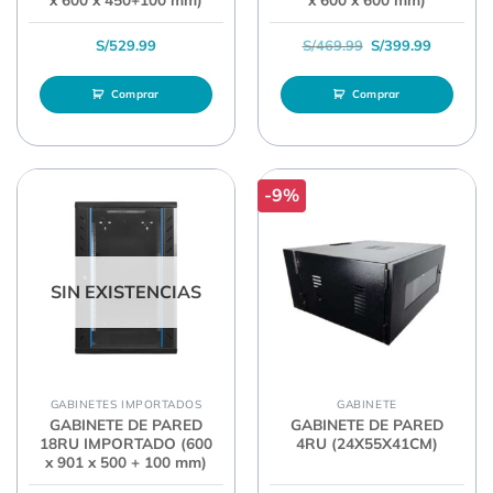
El precio original 
El precio
S/
529.99
S/
469.99
S/
399.99
Comprar
Comprar
-9%
SIN EXISTENCIAS
GABINETES IMPORTADOS
GABINETE
GABINETE DE PARED
GABINETE DE PARED
18RU IMPORTADO (600
4RU (24X55X41CM)
x 901 x 500 + 100 mm)