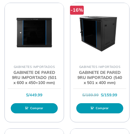
-16%
GABINETES IMPORTADOS
GABINETES IMPORTADOS
GABINETE DE PARED
GABINETE DE PARED
9RU IMPORTADO (501
9RU IMPORTADO (540
x 600 x 450+100 mm)
x 501 x 400 mm)
El precio original 
El precio
S/
449.99
S/
189.99
S/
159.99
Comprar
Comprar