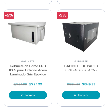
-5%
-9%
GABINETE
GABINETE
Gabinete de Pared 6RU
GABINETE DE PARED
IP65 para Exterior Acero
8RU (40X60X51CM)
Laminado Gris Epoxico
El precio original era: S/764.99.
El precio actual es: S/724.99.
El precio original 
El precio
S/
764.99
S/
724.99
S/
384.99
S/
349.99
Comprar
Comprar