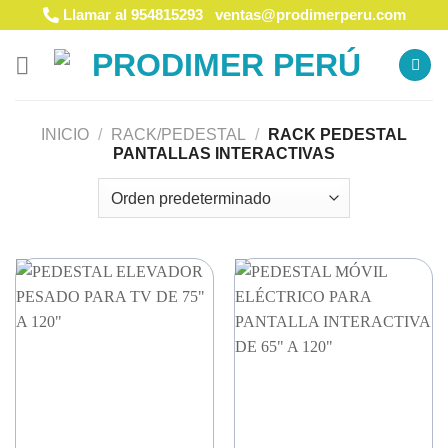
Saltar
Llamar al 954815293
ventas@prodimerperu.com
al
contenido
INICIO
/
RACK/PEDESTAL
/
RACK PEDESTAL
PANTALLAS INTERACTIVAS