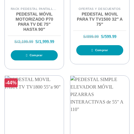
RACK PEDESTAL PANTALLAS INTERACTIVAS
OFERTAS Y DESCUENTOS
PEDESTAL MÓVIL
PEDESTAL MOVIL
MOTORIZADO P70
PARA TV TV1500 32″ A
PARA TV DE 75″
75″
HASTA 90″
El precio original
El precio
S/
899.99
S/
599.99
El precio original era: S/2,199.99.
El precio actual es: S/1,999.99.
S/
2,199.99
S/
1,999.99
Comprar
Comprar
-44%