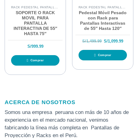
RACK PEDESTAL PANTALLAS INTERACTIVAS
RACK PEDESTAL PANTALLAS INTERACTIVAS
SOPORTE O RACK
Pedestal Móvil Pesado
MOVIL PARA
con Rack para
PANTALLA
Pantallas Interactivas
INTERACTIVA DE 55″
de 55″ Hasta 120″
HASTA 75″
El precio original
El preci
S/
1,499.99
S/
1,099.99
S/
999.99
Comprar
Comprar
ACERCA DE NOSOTROS
Somos una empresa peruana con más de 10 años de
experiencia en el mercado nacional, venimos
fabricando la línea más completa en Pantallas de
Proyección y Racks en el Perú.