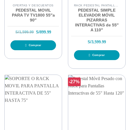
OFERTAS Y DESCUENTOS
RACK PEDESTAL PANTALLAS INTERACTIVAS
PEDESTAL MOVIL
PEDESTAL SIMPLE
PARA TV TV1800 55″a
ELEVADOR MÓVIL
90″
PIZARRAS
INTERACTIVAS de 55″
A 110″
El precio original era: S/1,599.99.
El precio actual es: S/899.99.
S/
1,599.99
S/
899.99
S/
3,599.99
Comprar
Comprar
-27%