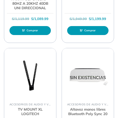
80HZ A 20KHZ 40DB
UNI DIRECCIONAL
El precio original era: S/1,119.99.
El precio actual es: S/1,089.99.
El precio original 
El prec
S/
1,119.99
S/
1,089.99
S/
1,949.99
S/
1,199.99
Comprar
Comprar
SIN EXISTENCIAS
ACCESORIOS DE AUDIO Y VIDEO
ACCESORIOS DE AUDIO Y VIDEO
TV MOUNT XL
Altavoz manos libres
LOGITECH
Bluetooth Poly Sync 20