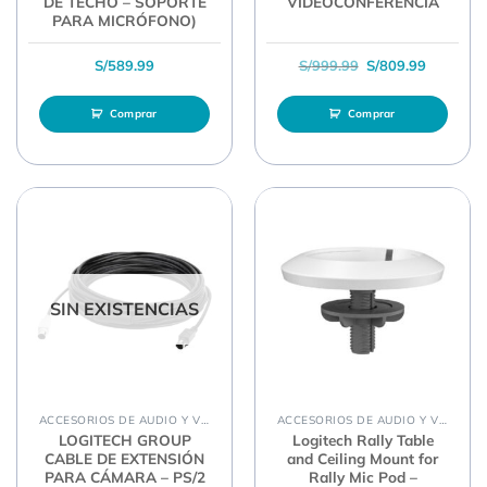
DE TECHO – SOPORTE
VIDEOCONFERENCIA
PARA MICRÓFONO)
El precio original 
El precio
S/
589.99
S/
999.99
S/
809.99
Comprar
Comprar
SIN EXISTENCIAS
ACCESORIOS DE AUDIO Y VIDEO
ACCESORIOS DE AUDIO Y VIDEO
LOGITECH GROUP
Logitech Rally Table
CABLE DE EXTENSIÓN
and Ceiling Mount for
PARA CÁMARA – PS/2
Rally Mic Pod –