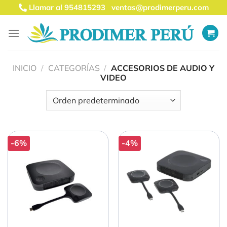
Saltar
Llamar al 954815293
ventas@prodimerperu.com
al
contenido
INICIO
/
CATEGORÍAS
/
ACCESORIOS DE AUDIO Y
VIDEO
-6%
-4%