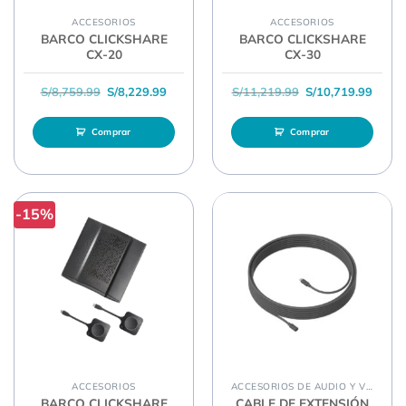
ACCESORIOS
ACCESORIOS
BARCO CLICKSHARE
BARCO CLICKSHARE
CX-20
CX-30
El precio original era: S/8,759.99.
El precio actual es: S/8,229.99.
El precio original 
El pre
S/
8,759.99
S/
8,229.99
S/
11,219.99
S/
10,719.99
Comprar
Comprar
-15%
ACCESORIOS
ACCESORIOS DE AUDIO Y VIDEO
BARCO CLICKSHARE
CABLE DE EXTENSIÓN