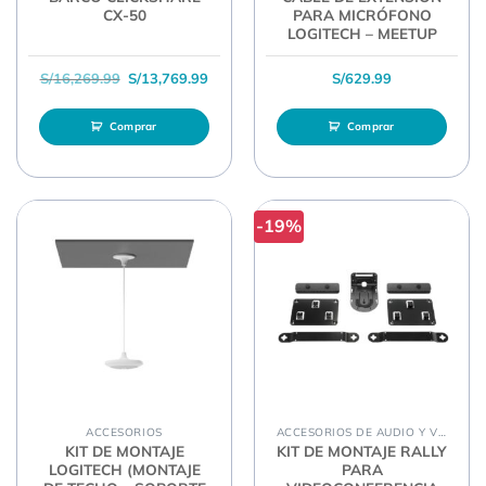
CX-50
PARA MICRÓFONO
LOGITECH – MEETUP
El precio original era: S/16,269.99.
El precio actual es: S/13,769.99.
S/
16,269.99
S/
13,769.99
S/
629.99
Comprar
Comprar
-19%
ACCESORIOS
ACCESORIOS DE AUDIO Y VIDEO
KIT DE MONTAJE
KIT DE MONTAJE RALLY
LOGITECH (MONTAJE
PARA