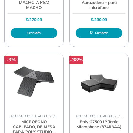
MACHO A PS/2
Abrazadera – para
MACHO
micrófono
S/
379.99
S/
339.99
Leer Más
Comprar
-3%
-38%
ACCESORIOS DE AUDIO Y VIDEO
ACCESORIOS DE AUDIO Y VIDEO
MICRÓFONO
Poly G7500 IP Table
CABLEADO, DE MESA
Microphone (874R3AA)
PARA POLY STUDIO –