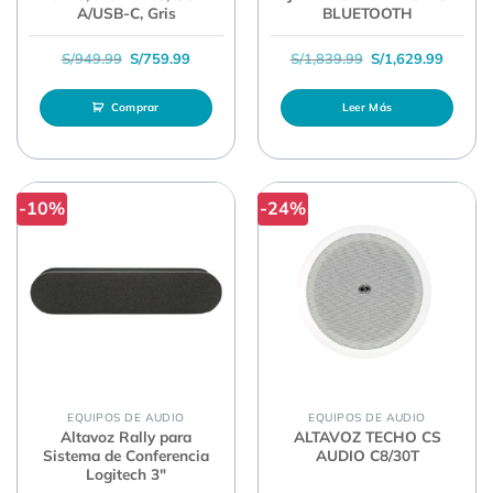
A/USB-C, Gris
BLUETOOTH
El precio original era: S/949.99.
El precio actual es: S/759.99.
El precio original 
El prec
S/
949.99
S/
759.99
S/
1,839.99
S/
1,629.99
Comprar
Leer Más
-10%
-24%
EQUIPOS DE AUDIO
EQUIPOS DE AUDIO
Altavoz Rally para
ALTAVOZ TECHO CS
Sistema de Conferencia
AUDIO C8/30T
Logitech 3″