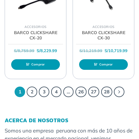
ACCESORIOS
ACCESORIOS
BARCO CLICKSHARE
BARCO CLICKSHARE
CX-20
CX-30
El precio original era: S/8,759.99.
El precio actual es: S/8,229.99.
El precio original 
El pre
S/
8,759.99
S/
8,229.99
S/
11,219.99
S/
10,719.99
Comprar
Comprar
1
2
3
4
…
26
27
28
ACERCA DE NOSOTROS
Somos una empresa peruana con más de 10 años de
experiencia en el mercado nacional, venimos