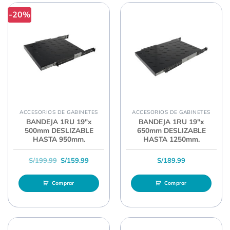
-20%
ACCESORIOS DE GABINETES
ACCESORIOS DE GABINETES
BANDEJA 1RU 19″x
BANDEJA 1RU 19″x
500mm DESLIZABLE
650mm DESLIZABLE
HASTA 950mm.
HASTA 1250mm.
El precio original era: S/199.99.
El precio actual es: S/159.99.
S/
199.99
S/
159.99
S/
189.99
Comprar
Comprar