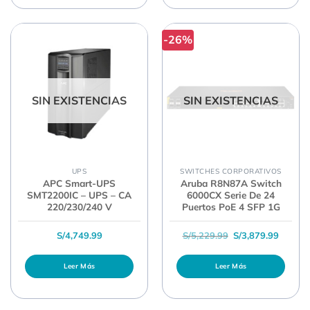
-26%
SIN EXISTENCIAS
SIN EXISTENCIAS
UPS
SWITCHES CORPORATIVOS
APC Smart-UPS
Aruba R8N87A Switch
SMT2200IC – UPS – CA
6000CX Serie De 24
220/230/240 V
Puertos PoE 4 SFP 1G
El precio original 
El prec
S/
4,749.99
S/
5,229.99
S/
3,879.99
Leer Más
Leer Más