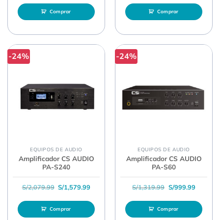
Comprar
Comprar
-24%
-24%
EQUIPOS DE AUDIO
EQUIPOS DE AUDIO
Amplificador CS AUDIO
Amplificador CS AUDIO
PA-S240
PA-S60
El precio original era: S/2,079.99.
El precio actual es: S/1,579.99.
El precio original
El preci
S/
2,079.99
S/
1,579.99
S/
1,319.99
S/
999.99
Comprar
Comprar