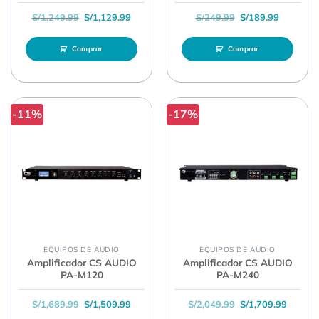
El precio original era: S/1,249.99.
El precio actual es: S/1,129.99.
El precio original 
El precio
S/
1,249.99
S/
1,129.99
S/
249.99
S/
189.99
Comprar
Comprar
-11%
-17%
EQUIPOS DE AUDIO
EQUIPOS DE AUDIO
Amplificador CS AUDIO
Amplificador CS AUDIO
PA-M120
PA-M240
El precio original era: S/1,689.99.
El precio actual es: S/1,509.99.
El precio original 
El prec
S/
1,689.99
S/
1,509.99
S/
2,049.99
S/
1,709.99