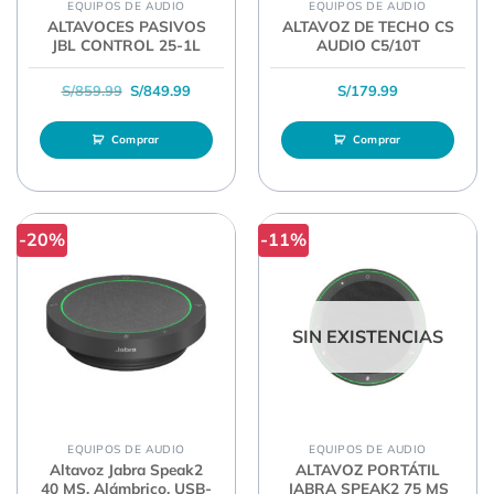
EQUIPOS DE AUDIO
EQUIPOS DE AUDIO
ALTAVOCES PASIVOS
ALTAVOZ DE TECHO CS
JBL CONTROL 25-1L
AUDIO C5/10T
El precio original era: S/859.99.
El precio actual es: S/849.99.
S/
859.99
S/
849.99
S/
179.99
Comprar
Comprar
-20%
-11%
SIN EXISTENCIAS
EQUIPOS DE AUDIO
EQUIPOS DE AUDIO
Altavoz Jabra Speak2
ALTAVOZ PORTÁTIL
40 MS, Alámbrico, USB-
JABRA SPEAK2 75 MS