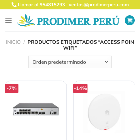
Saltar
Llamar al 954815293
ventas@prodimerperu.com
al
contenido
INICIO
/
PRODUCTOS ETIQUETADOS “ACCESS POIN
WIFI”
-7%
-14%