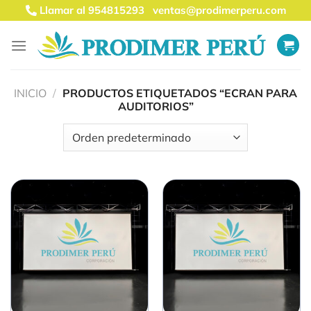
Saltar
Llamar al 954815293
ventas@prodimerperu.com
al
contenido
INICIO
/
PRODUCTOS ETIQUETADOS “ECRAN PARA
AUDITORIOS”