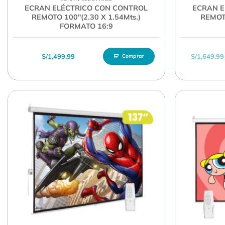
ECRAN ELÉCTRICO CON CONTROL
ECRAN E
REMOTO 100″(2.30 X 1.54Mts.)
REMOTO
FORMATO 16:9
S/
1,499.99
S/
1,649.99
Comprar