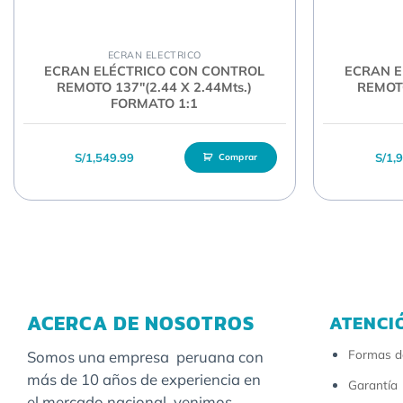
ECRAN ELECTRICO
ECRAN ELÉCTRICO CON CONTROL
ECRAN E
REMOTO 137″(2.44 X 2.44Mts.)
REMOTO
FORMATO 1:1
S/
1,549.99
S/
1,
Comprar
ACERCA DE NOSOTROS
ATENCI
Formas d
Somos una empresa peruana con
más de 10 años de experiencia en
Garantía
el mercado nacional, venimos