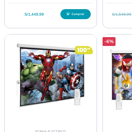
S/
1,449.99
S/
1,549.99
Comprar
-6%
ECRAN ELECTRICO