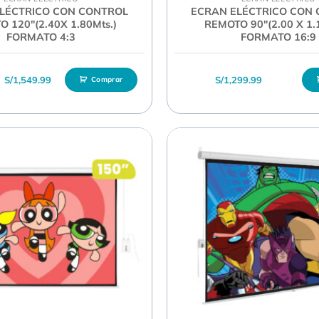
LÉCTRICO CON CONTROL
ECRAN ELÉCTRICO CON
 120″(2.40X 1.80Mts.)
REMOTO 90″(2.00 X 1.
FORMATO 4:3
FORMATO 16:9
El precio original era: S/1,649.99.
El precio actual es: S/1,549.99.
S/
1,549.99
S/
1,299.99
Comprar