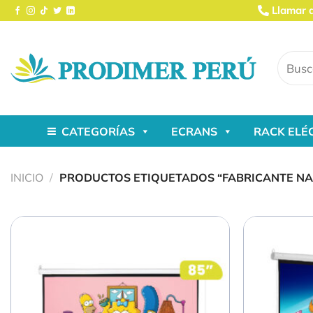
Saltar
Llamar 
al
contenido
Buscar
por:
CATEGORÍAS
ECRANS
RACK ELÉ
INICIO
/
PRODUCTOS ETIQUETADOS “FABRICANTE NA