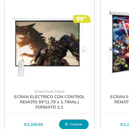
ECRAN ELECTRICO
ECRAN ELÉCTRICO CON CONTROL
ECRAN E
REMOTO 99″(1.78 x 1.78Mts.)
REMOTO
FORMATO 1:1
S/
1,299.99
S/
1,
Comprar