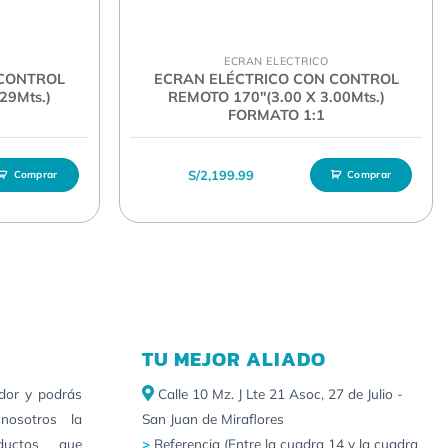
ECRAN ELECTRICO
 CONTROL
ECRAN ELÉCTRICO CON CONTROL
29Mts.)
REMOTO 170″(3.00 X 3.00Mts.)
FORMATO 1:1
S/
2,199.99
Comprar
Comprar
TU MEJOR ALIADO
idor y podrás
Calle 10 Mz. J Lte 21 Asoc, 27 de Julio -
nosotros la
San Juan de Miraflores
ductos que
>
Referencia (Entre la cuadra 14 y la cuadra