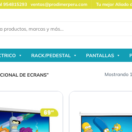
al 954815293
ventas@prodimerperu.com
Tu mejor Aliado 
CTRICO
RACK/PEDESTAL
PANTALLAS
Mostrando 1
CIONAL DE ECRANS”