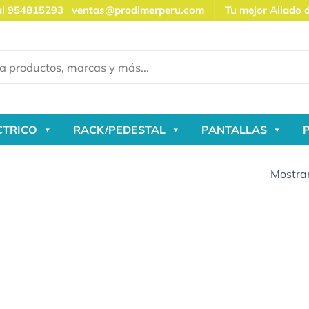
al 954815293
ventas@prodimerperu.com
Tu mejor Aliado 
CTRICO
RACK/PEDESTAL
PANTALLAS
Mostran