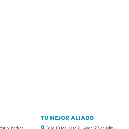
TU MEJOR ALIADO
idor y podrás
Calle 10 Mz. J Lte 21 Asoc, 27 de Julio -