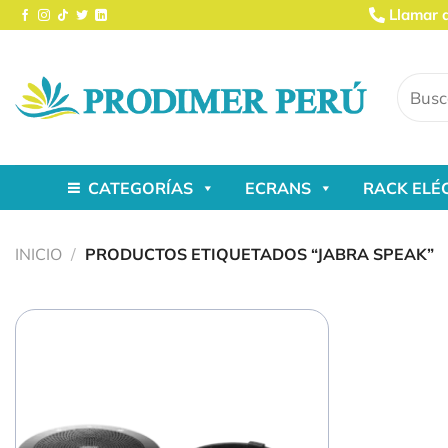
Saltar
Llamar 
al
contenido
Buscar
por:
CATEGORÍAS
ECRANS
RACK ELÉ
INICIO
/
PRODUCTOS ETIQUETADOS “JABRA SPEAK”