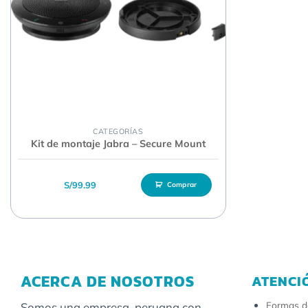
CATEGORÍAS
Kit de montaje Jabra – Secure Mount
S/
99.99
Comprar
ACERCA DE NOSOTROS
ATENCI
Formas d
Somos una empresa peruana con