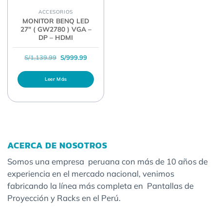
ACCESORIOS
MONITOR BENQ LED
27″ ( GW2780 ) VGA –
DP – HDMI
El precio original era: S/1,139.99.
El precio actual es: S/999.99.
S/
1,139.99
S/
999.99
Leer Más
ACERCA DE NOSOTROS
Somos una empresa peruana con más de 10 años de
experiencia en el mercado nacional, venimos
fabricando la línea más completa en Pantallas de
Proyección y Racks en el Perú.