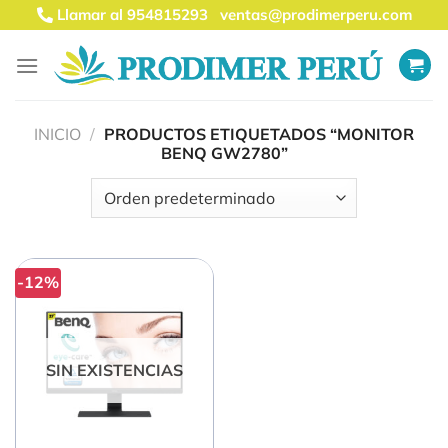
Saltar
Llamar al 954815293
ventas@prodimerperu.com
al
contenido
INICIO
/
PRODUCTOS ETIQUETADOS “MONITOR
BENQ GW2780”
-12%
SIN EXISTENCIAS