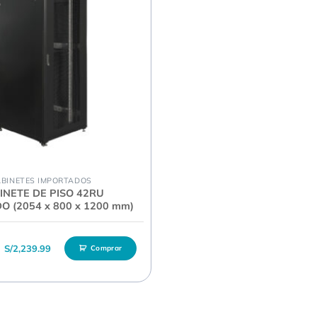
BINETES IMPORTADOS
INETE DE PISO 42RU
 (2054 x 800 x 1200 mm)
El precio original era: S/2,889.99.
El precio actual es: S/2,239.99.
S/
2,239.99
Comprar