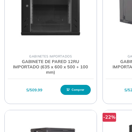
GABINETES IMPORTADOS
GA
GABINETE DE PARED 12RU
GABI
IMPORTADO (635 x 600 x 500 + 100
IMPORTAD
mm)
S/
509.99
S/
5
Comprar
-22%