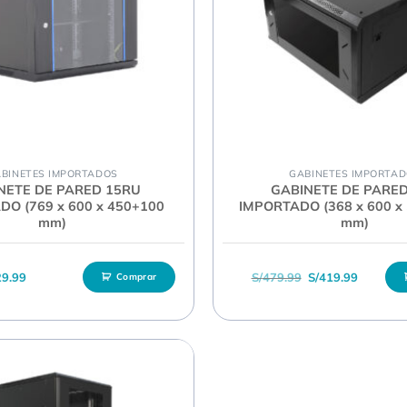
BINETES IMPORTADOS
GABINETES IMPORTA
NETE DE PARED 15RU
GABINETE DE PARE
O (769 x 600 x 450+100
IMPORTADO (368 x 600 x 
mm)
mm)
El precio original
El precio
29.99
S/
479.99
S/
419.99
Comprar