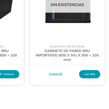
SIN EXISTENCIAS
DOS
GABINETES IMPORTADOS
D 6RU
GABINETE DE PARED 9RU
500 + 100
IMPORTADO (600 X 501 X 500 + 100
mm)
 era: S/479.99.
 actual es: S/419.99.
S/
469.99
Comprar
Leer Más