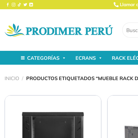
Saltar
Llamar 
al
contenido
Buscar
por:
CATEGORÍAS
ECRANS
RACK ELÉ
INICIO
/
PRODUCTOS ETIQUETADOS “MUEBLE RACK DE