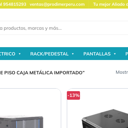
al 954815293
ventas@prodimerperu.com
Tu mejor Aliado 
CTRICO
RACK/PEDESTAL
PANTALLAS
Mostr
 PISO CAJA METÁLICA IMPORTADO”
-13%