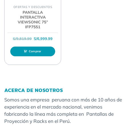
OFERTAS Y DESCUENTOS
PANTALLA
INTERACTIVA
VIEWSONIC 75”
IFP7551
El precio original era: S/9,819.99.
El precio actual es: S/6,999.99.
S/
9,819.99
S/
6,999.99
Comprar
ACERCA DE NOSOTROS
Somos una empresa peruana con más de 10 años de
experiencia en el mercado nacional, venimos
fabricando la línea más completa en Pantallas de
Proyección y Racks en el Perú.