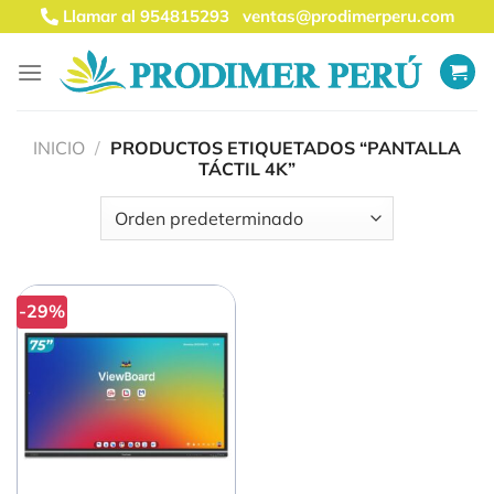
Saltar
Llamar al 954815293
ventas@prodimerperu.com
al
contenido
INICIO
/
PRODUCTOS ETIQUETADOS “PANTALLA
TÁCTIL 4K”
-29%