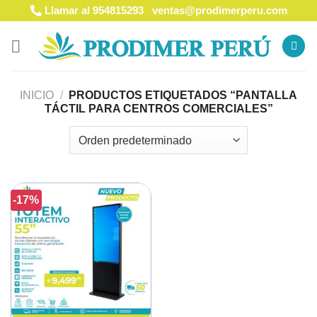
Saltar
Llamar al 954815293
ventas@prodimerperu.com
al
contenido
INICIO
/
PRODUCTOS ETIQUETADOS “PANTALLA
TÁCTIL PARA CENTROS COMERCIALES”
-17%