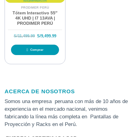
PRODIMER PERÚ
Tótem Interactivo 55″
4K UHD | I7 13AVA |
PRODIMER PERÚ
El precio original era: S/11,499.99.
El precio actual es: S/9,499.99.
S/
11,499.99
S/
9,499.99
Comprar
ACERCA DE NOSOTROS
Somos una empresa peruana con más de 10 años de
experiencia en el mercado nacional, venimos
fabricando la línea más completa en Pantallas de
Proyección y Racks en el Perú.