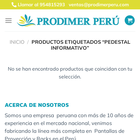
Saltar
Llamar al 954815293
ventas@prodimerperu.com
al
contenido
INICIO
/
PRODUCTOS ETIQUETADOS “PEDESTAL
INFORMATIVO”
No se han encontrado productos que coincidan con tu
selección.
ACERCA DE NOSOTROS
Somos una empresa peruana con más de 10 años de
experiencia en el mercado nacional, venimos
fabricando la línea más completa en Pantallas de
Proyección y Racks en el Perú.