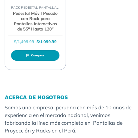
RACK PEDESTAL PANTALLAS INTERACTIVAS
Pedestal Móvil Pesado
con Rack para
Pantallas Interactivas
de 55″ Hasta 120″
El precio original era: S/1,499.99.
El precio actual es: S/1,099.99.
S/
1,499.99
S/
1,099.99
Comprar
ACERCA DE NOSOTROS
Somos una empresa peruana con más de 10 años de
experiencia en el mercado nacional, venimos
fabricando la línea más completa en Pantallas de
Proyección y Racks en el Perú.