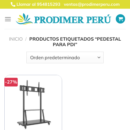
Saltar
Llamar al 954815293
ventas@prodimerperu.com
al
contenido
INICIO
/
PRODUCTOS ETIQUETADOS “PEDESTAL
PARA PDI”
-27%