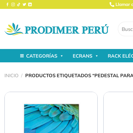
Saltar
Llamar 
al
contenido
Buscar
por:
CATEGORÍAS
ECRANS
RACK ELÉ
INICIO
/
PRODUCTOS ETIQUETADOS “PEDESTAL PARA 