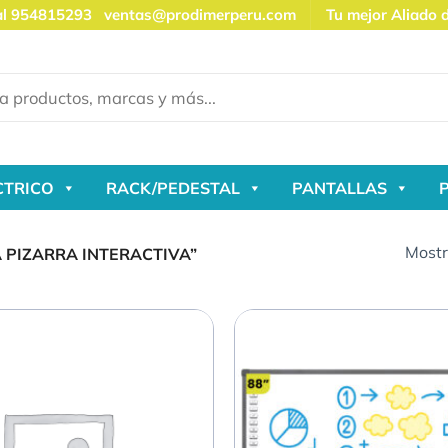
al 954815293
ventas@prodimerperu.com
Tu mejor Aliado 
CTRICO
RACK/PEDESTAL
PANTALLAS
Mostr
PIZARRA INTERACTIVA”