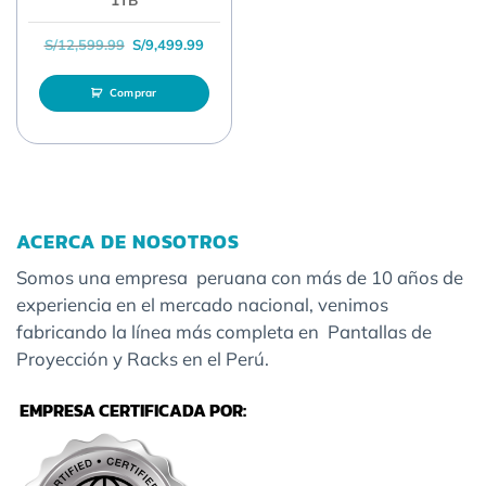
El precio original era: S/12,599.99.
El precio actual es: S/9,499.99.
S/
12,599.99
S/
9,499.99
Comprar
ACERCA DE NOSOTROS
Somos una empresa peruana con más de 10 años de
experiencia en el mercado nacional, venimos
fabricando la línea más completa en Pantallas de
Proyección y Racks en el Perú.
EMPRESA CERTIFICADA POR: