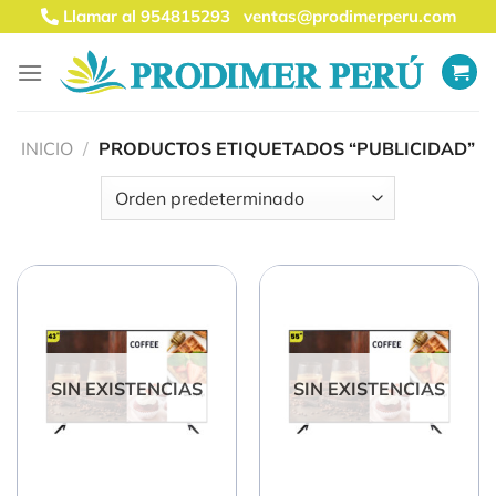
Saltar
Llamar al 954815293
ventas@prodimerperu.com
al
contenido
INICIO
/
PRODUCTOS ETIQUETADOS “PUBLICIDAD”
SIN EXISTENCIAS
SIN EXISTENCIAS