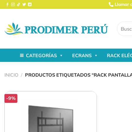
Saltar
Llamar 
al
contenido
Buscar
por:
CATEGORÍAS
ECRANS
RACK ELÉ
INICIO
/
PRODUCTOS ETIQUETADOS “RACK PANTALLA
-9%