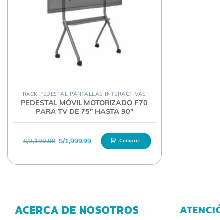
RACK PEDESTAL PANTALLAS INTERACTIVAS
PEDESTAL MÓVIL MOTORIZADO P70
PARA TV DE 75″ HASTA 90″
El precio original era: S/2,199.99.
El precio actual es: S/1,999.99.
S/
2,199.99
S/
1,999.99
Comprar
ACERCA DE NOSOTROS
ATENCI