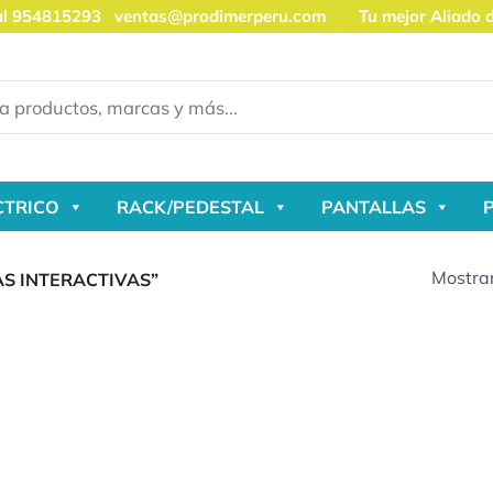
al 954815293
ventas@prodimerperu.com
Tu mejor Aliado 
CTRICO
RACK/PEDESTAL
PANTALLAS
Mostran
S INTERACTIVAS”