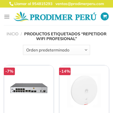
Saltar
Llamar al 954815293
ventas@prodimerperu.com
al
contenido
INICIO
/
PRODUCTOS ETIQUETADOS “REPETIDOR
WIFI PROFESIONAL”
-7%
-14%