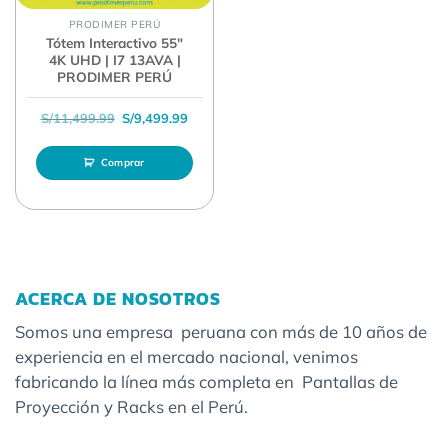
PRODIMER PERÚ
Tótem Interactivo 55″
4K UHD | I7 13AVA |
PRODIMER PERÚ
El precio original era: S/11,499.99.
El precio actual es: S/9,499.99.
S/
11,499.99
S/
9,499.99
Comprar
ACERCA DE NOSOTROS
Somos una empresa peruana con más de 10 años de
experiencia en el mercado nacional, venimos
fabricando la línea más completa en Pantallas de
Proyección y Racks en el Perú.