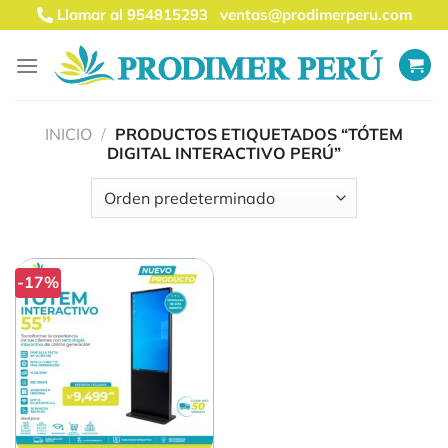
Saltar
Llamar al 954815293
ventas@prodimerperu.com
al
contenido
INICIO
/
PRODUCTOS ETIQUETADOS “TÓTEM
DIGITAL INTERACTIVO PERÚ”
-17%