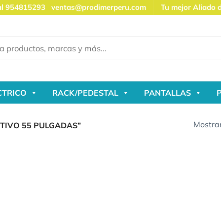
al 954815293
ventas@prodimerperu.com
Tu mejor Aliado 
CTRICO
RACK/PEDESTAL
PANTALLAS
Mostran
TIVO 55 PULGADAS”