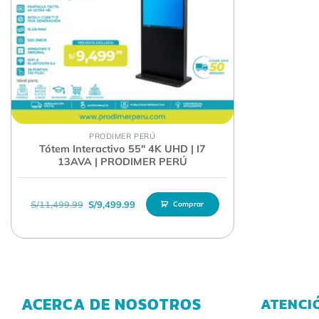
PRODIMER PERÚ
Tótem Interactivo 55″ 4K UHD | I7
13AVA | PRODIMER PERÚ
El precio original era: S/11,499.99.
El precio actual es: S/9,499.99.
S/
11,499.99
S/
9,499.99
Comprar
ACERCA DE NOSOTROS
ATENCI