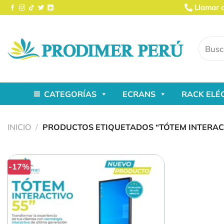
Saltar
Llamar 
al
contenido
Buscar
por:
CATEGORÍAS
ECRANS
RACK ELÉ
INICIO
/
PRODUCTOS ETIQUETADOS “TÓTEM INTERAC
-17%