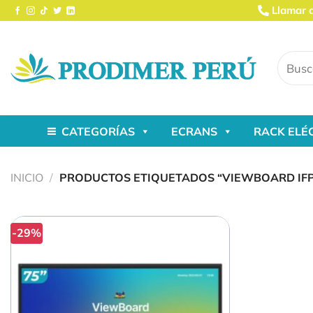
Saltar
Llamar 
al
contenido
Buscar
por:
CATEGORÍAS
ECRANS
RACK ELÉ
INICIO
/
PRODUCTOS ETIQUETADOS “VIEWBOARD IFP
-29%