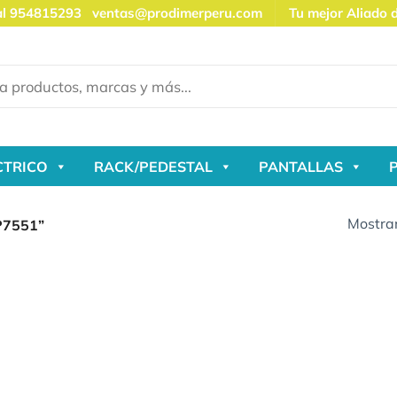
al 954815293
ventas@prodimerperu.com
Tu mejor Aliado 
CTRICO
RACK/PEDESTAL
PANTALLAS
Mostran
7551”