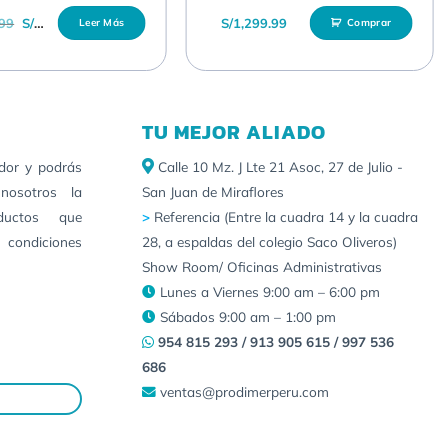
El precio original era: S/28,189.99.
El precio actual es: S/27,809.99.
.99
S/
27,809.99
S/
1,299.99
Leer Más
Comprar
TU MEJOR ALIADO
idor y podrás
Calle 10 Mz. J Lte 21 Asoc, 27 de Julio -
nosotros la
San Juan de Miraflores
ductos que
>
Referencia (Entre la cuadra 14 y la cuadra
 condiciones
28, a espaldas del colegio Saco Oliveros)
Show Room/ Oficinas Administrativas
Lunes a Viernes 9:00 am – 6:00 pm
Sábados 9:00 am – 1:00 pm
954 815 293 / 913 905 615 / 997 536
686
ventas@prodimerperu.com