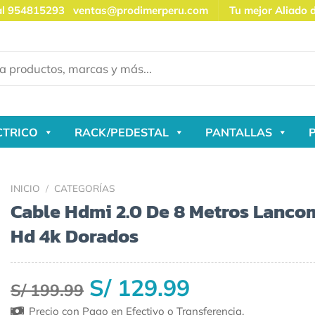
al 954815293
ventas@prodimerperu.com
Tu mejor Aliado 
CTRICO
RACK/PEDESTAL
PANTALLAS
INICIO
/
CATEGORÍAS
Cable Hdmi 2.0 De 8 Metros Lancom
Hd 4k Dorados
S/ 129.99
S/ 199.99
Precio con Pago en Efectivo o Transferencia.