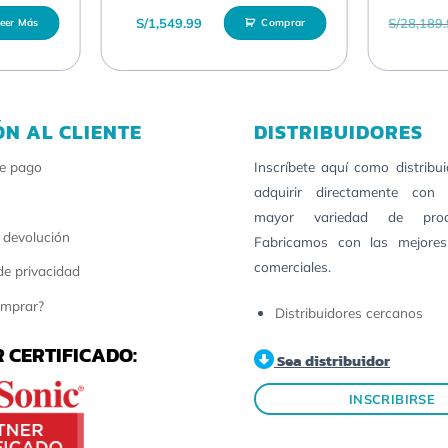
S/
1,549.99
S/
28,189
eer Más
Comprar
ÓN AL CLIENTE
DISTRIBUIDORES
e pago
Inscríbete aquí como distribu
adquirir directamente con 
mayor variedad de pro
 devolución
Fabricamos con las mejores
comerciales.
 de privacidad
mprar?
Distribuidores cercanos
 CERTIFICADO:
Sea distribuidor
INSCRIBIRSE