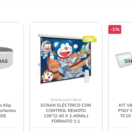
-1%
IAS
SI
ECRAN ELECTRICO
s Klip
ECRAN ELÉCTRICO CON
KIT V
rlantes
CONTROL REMOTO
POLY 
 DE
136″(2.40 X 2.40Mts.)
TC10
FORMATO 1:1