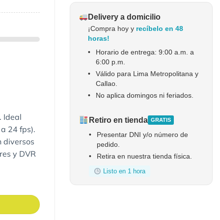
Delivery a domicilio
¡Compra hoy y
recíbelo en 48
horas!
•
Horario de entrega: 9:00 a.m. a
6:00 p.m.
•
Válido para Lima Metropolitana y
Callao.
•
No aplica domingos ni feriados.
 Ideal
Retiro en tienda
GRATIS
a 24 fps).
•
Presentar DNI y/o número de
n diversos
pedido.
ores y DVR
•
Retira en nuestra tienda física.
Listo en 1 hora
tidad