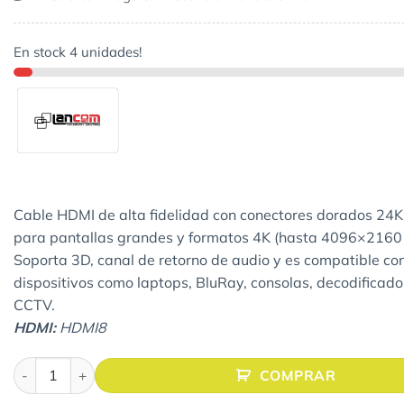
En stock 4 unidades!
Cable HDMI de alta fidelidad con conectores dorados 24K.
para pantallas grandes y formatos 4K (hasta 4096×2160 
Soporta 3D, canal de retorno de audio y es compatible co
dispositivos como laptops, BluRay, consolas, decodificad
CCTV.
HDMI:
HDMI8
Cable Hdmi 2.0 De 8 Metros Lancom Ultra Hd 4k Dorados can
COMPRAR