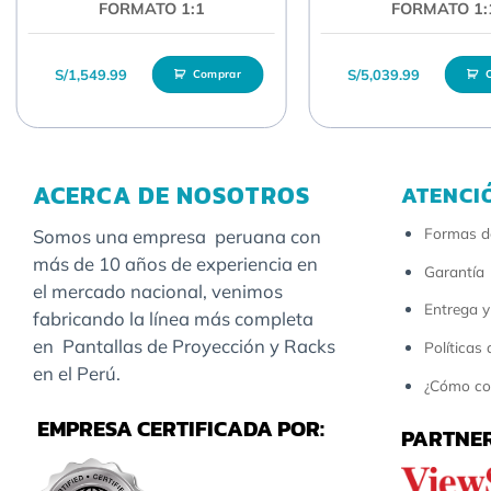
FORMATO 1:1
FORMATO 1:
S/
1,549.99
S/
5,039.99
Comprar
ACERCA DE NOSOTROS
ATENCI
Formas d
Somos una empresa peruana con
más de 10 años de experiencia en
Garantía
el mercado nacional, venimos
Entrega y
fabricando la línea más completa
en Pantallas de Proyección y Racks
Políticas
en el Perú.
¿Cómo co
EMPRESA CERTIFICADA POR:
PARTNER