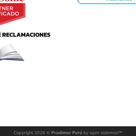
E RECLAMACIONES
Copyright 2026 ©
Prodimer Perú
by apm sistemas™