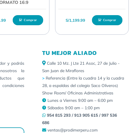
ORMATO 16:9
9.99
S/
1,199.99
Comprar
Comprar
TU MEJOR ALIADO
idor y podrás
Calle 10 Mz. J Lte 21 Asoc, 27 de Julio -
nosotros la
San Juan de Miraflores
ductos que
>
Referencia (Entre la cuadra 14 y la cuadra
 condiciones
28, a espaldas del colegio Saco Oliveros)
Show Room/ Oficinas Administrativas
Lunes a Viernes 9:00 am – 6:00 pm
Sábados 9:00 am – 1:00 pm
954 815 293 / 913 905 615 / 997 536
686
ventas@prodimerperu.com