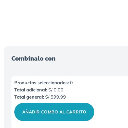
MEDIDA (ANCHO X ALTO)
MONTAJE
MATERIAL DE LA TELA
COLOR DE LA TELA
FORMA DE CARCASA
COLOR DE CARCASA
Combínalo con
BORDES
FORMATO
Productos seleccionados:
0
PANTALLA
Total adicional:
S/ 0.00
INCLUYE
Total general:
S/ 599.99
Sistema de bloqueo del trípode fuerte para asegurar la pantalla l
Fácil de instalar y usar, retardante al fuego y de fácil limpieza.
AÑADIR COMBO AL CARRITO