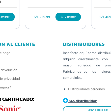
1
F
S/
1,259.99
S/
1,46
Comprar
Comprar
ÓN AL CLIENTE
DISTRIBUIDORES
e pago
Inscríbete aquí como distribu
adquirir directamente con 
mayor variedad de pro
 devolución
Fabricamos con las mejores
comerciales.
 de privacidad
mprar?
Distribuidores cercanos
 CERTIFICADO:
Sea distribuidor
INSCRIBIRSE