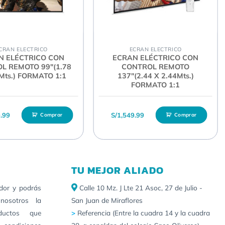
CRAN ELECTRICO
ECRAN ELECTRICO
N ELÉCTRICO CON
ECRAN ELÉCTRICO CON
L REMOTO 99″(1.78
CONTROL REMOTO
8Mts.) FORMATO 1:1
137″(2.44 X 2.44Mts.)
FORMATO 1:1
9.99
S/
1,549.99
Comprar
Comprar
TU MEJOR ALIADO
idor y podrás
Calle 10 Mz. J Lte 21 Asoc, 27 de Julio -
nosotros la
San Juan de Miraflores
ductos que
>
Referencia (Entre la cuadra 14 y la cuadra