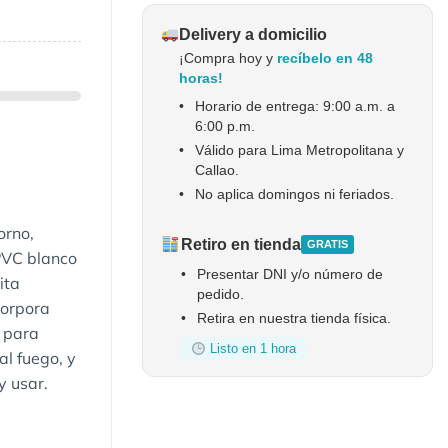
Delivery a domicilio
¡Compra hoy y
recíbelo en 48
horas!
•
Horario de entrega: 9:00 a.m. a
6:00 p.m.
•
Válido para Lima Metropolitana y
Callao.
•
No aplica domingos ni feriados.
orno,
Retiro en tienda
GRATIS
PVC blanco
•
Presentar DNI y/o número de
ita
pedido.
corpora
•
Retira en nuestra tienda física.
 para
Listo en 1 hora
al fuego, y
y usar.