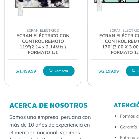
INCLUYE
Sistema de Pantalla Eléctrica Motorizada con
CONTROL REMOT
Fácil de instalar y usar, retardante al fuego y de facil limpieza.
ECRAN ELECTRICO
ECRAN ELECTRI
ECRAN ELÉCTRICO CON
ECRAN ELÉCTRIC
CONTROL REMOTO
CONTROL REM
119″(2.14 x 2.14Mts.)
170″(3.00 X 3.00
FORMATO 1:1
FORMATO 1:
S/
1,499.99
S/
2,199.99
Comprar
ACERCA DE NOSOTROS
ATENCI
Formas d
Somos una empresa peruana con
más de 10 años de experiencia en
Garantía
el mercado nacional, venimos
Entrega y