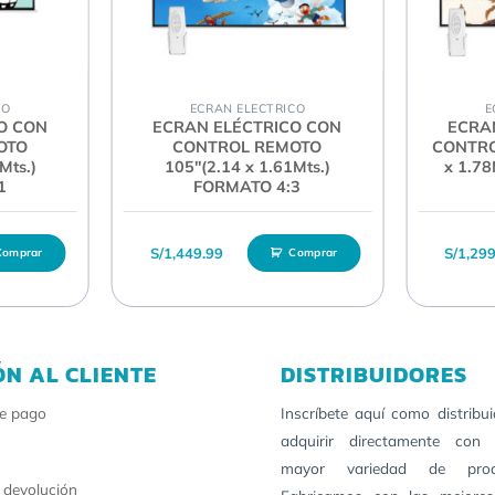
Pulsador y control remoto
O
RF (Radio Frecuencia – Alcance hasta 100 mts.)
CO
ECRAN ELECTRICO
E
O CON
ECRAN ELÉCTRICO CON
ECRA
OTO
CONTROL REMOTO
CONTRO
Mts.)
105″(2.14 x 1.61Mts.)
x 1.7
1
FORMATO 4:3
S/
1,449.99
S/
1,29
Comprar
Comprar
ÓN AL CLIENTE
DISTRIBUIDORES
e pago
Inscríbete aquí como distribu
adquirir directamente con 
mayor variedad de pro
 devolución