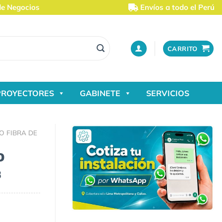
de Negocios
Envíos a todo el Perú
CARRITO
PROYECTORES
GABINETE
SERVICIOS
O FIBRA DE
O
3