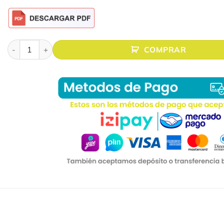
ECRAN ELÉCTRICO FIBRA DE VIDRIO 275″(6.00 X 4.00Mts.) F
COMPRAR