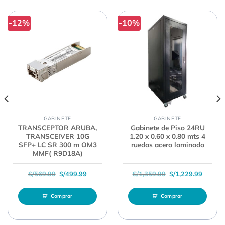
-12%
-10%
GABINETE
GABINETE
TRANSCEPTOR ARUBA,
Gabinete de Piso 24RU
TRANSCEIVER 10G
1.20 x 0.60 x 0.80 mts 4
SFP+ LC SR 300 m OM3
ruedas acero laminado
MMF( R9D18A)
El precio original era: S/569.99.
El precio actual es: S/499.99.
El precio original 
El prec
S/
569.99
S/
499.99
S/
1,359.99
S/
1,229.99
Comprar
Comprar