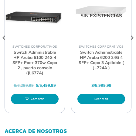
SIN EXISTENCIAS
SWITCHES CORPORATIVOS
SWITCHES CORPORATIVOS
Switch Administrable
Switch Administrable
HP Aruba 6100 24G 4
HP Aruba 6200 24G 4
SFP+ Poe+ 370w Capa
SFP+ Capa 3 Apilable (
2 , puerto consola
JL724A )
(JL677A)
l era: S/2,349.99.
ecio actual es: S/2,289.99.
El precio original era: S/6,299.99.
El precio actual es: S/5,499.99.
S/
6,299.99
S/
5,499.99
S/
5,999.99
Comprar
Leer Más
ACERCA DE NOSOTROS