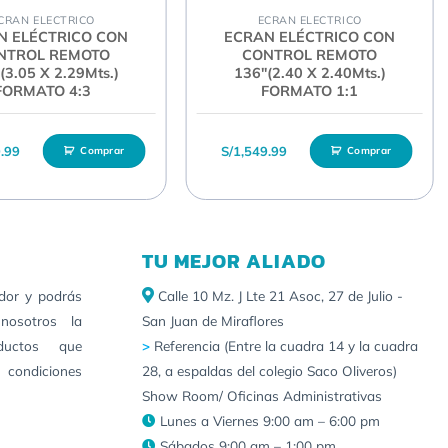
CRAN ELECTRICO
ECRAN ELECTRICO
N ELÉCTRICO CON
ECRAN ELÉCTRICO CON
NTROL REMOTO
CONTROL REMOTO
(3.05 X 2.29Mts.)
136″(2.40 X 2.40Mts.)
FORMATO 4:3
FORMATO 1:1
9.99
S/
1,549.99
Comprar
Comprar
TU MEJOR ALIADO
idor y podrás
Calle 10 Mz. J Lte 21 Asoc, 27 de Julio -
nosotros la
San Juan de Miraflores
ductos que
>
Referencia (Entre la cuadra 14 y la cuadra
 condiciones
28, a espaldas del colegio Saco Oliveros)
Show Room/ Oficinas Administrativas
Lunes a Viernes 9:00 am – 6:00 pm
Sábados 9:00 am – 1:00 pm