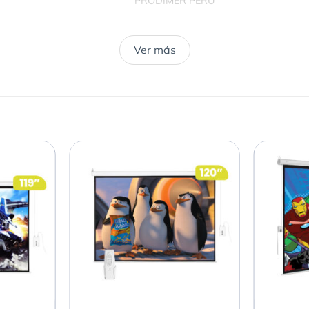
PRODIMER PERÚ
1.52 X 1.14
Pared
Ver más
Vinil blanco mate
Blanco Mate, espaldar negro
Aluminio
Negro o Blanco
4:3
Antireflex 100%
Marco de aluminio color negro