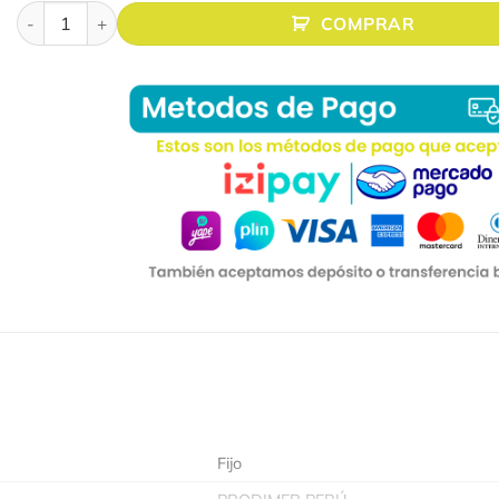
ECRAN FIJO 75″(1.52 X 1.14Mts.) FORMATO 4:3 cantidad
COMPRAR
Fijo