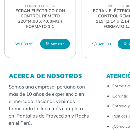
ECRAN ELECTRICO
ECRAN ELECTRI
ECRAN ELÉCTRICO CON
ECRAN ELÉCTRIC
CONTROL REMOTO
CONTROL REM
220″(4.00 X 4.00Mts.)
119″(2.14 x 2.14
FORMATO 1:1
FORMATO 1:
S/
5,039.99
S/
1,499.99
Comprar
ACERCA DE NOSOTROS
ATENCI
Formas d
Somos una empresa peruana con
más de 10 años de experiencia en
Garantía
el mercado nacional, venimos
Entrega y
fabricando la línea más completa
en Pantallas de Proyección y Racks
Políticas
en el Perú.
¿Cómo co