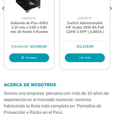
GABINETE
GABINETE
Gabinete de Piso 42RU
Switch Administrable
2.10 mts x 0.60 x 0.80
HP Aruba 1930 8G PoE
mts de fondo 4 Ruedas
124W 2 SFP ( JL681A )
al era: S/1,088.99.
cio actual es: S/989.99.
El precio original era: S/2,364.99.
El precio actual es: S/2,089.99.
S/
2,364.99
S/
2,089.99
S/
1,129.99
Comprar
Leer Más
ACERCA DE NOSOTROS
Somos una empresa peruana con más de 10 años de
experiencia en el mercado nacional, venimos
fabricando la línea más completa en Pantallas de
Proyección y Racks en el Perú.