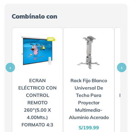
Combínalo con
‹
›
ECRAN
Rack Fijo Blanco
VIE
ELÉCTRICO CON
Universal De
WP
CONTROL
Techo Para
INAL
REMOTO
Proyector
PRO
260″(5.00 X
Multimedia-
4.00Mts.)
Aluminio Acerado
S
FORMATO 4:3
E
S/
199.99
S