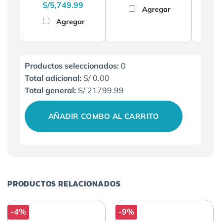
p
S/
5,749.99
Agregar
o
Agregar
e
S
Productos seleccionados:
0
Total adicional:
S/ 0.00
Total general:
S/ 21799.99
AÑADIR COMBO AL CARRITO
PRODUCTOS RELACIONADOS
-4%
-9%