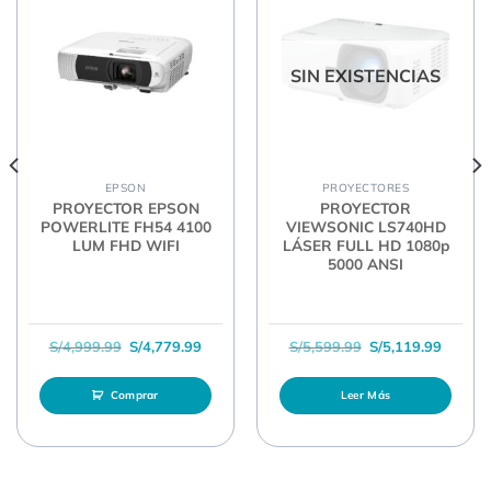
SIN EXISTENCIAS
EPSON
PROYECTORES
PROYECTOR EPSON
PROYECTOR
POWERLITE FH54 4100
VIEWSONIC LS740HD
LUM FHD WIFI
LÁSER FULL HD 1080p
5000 ANSI
l era: S/3,509.99.
ecio actual es: S/3,159.99.
El precio original era: S/4,999.99.
El precio actual es: S/4,779.99.
El precio original 
El prec
S/
4,999.99
S/
4,779.99
S/
5,599.99
S/
5,119.99
Comprar
Leer Más