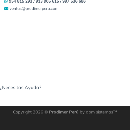
954 815 293 / 913 905 615 / 997 536 686
ventas@prodimerperu.com
¿Necesitas Ayuda?
Copyright 2026 ©
Prodimer Perú
by apm sistemas™