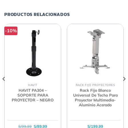
PRODUCTOS RELACIONADOS
-10%
HAVIT
RACK FIJO PROYECTORES
HAVIT PA304 –
Rack Fijo Blanco
SOPORTE PARA
Universal De Techo Para
PROYECTOR – NEGRO
Proyector Multimedia-
Aluminio Acerado
El precio original era: S/99.99.
El precio actual es: S/89.99.
S/
99.99
S/
89.99
S/
199.99