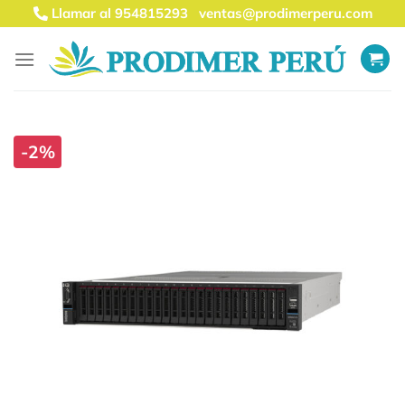
Saltar
Llamar al 954815293
ventas@prodimerperu.com
al
contenido
-2%