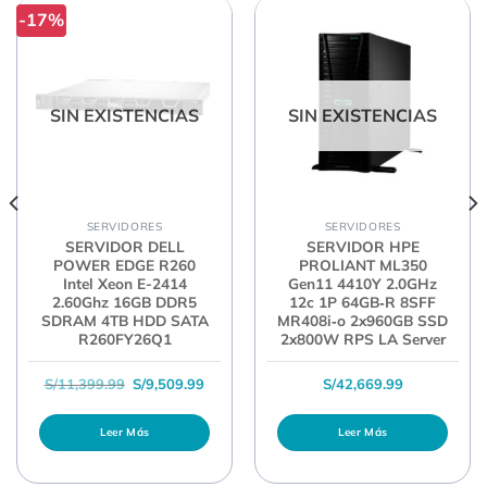
-17%
SIN EXISTENCIAS
SIN EXISTENCIAS
SERVIDORES
SERVIDORES
SERVIDOR DELL
SERVIDOR HPE
POWER EDGE R260
PROLIANT ML350
Intel Xeon E-2414
Gen11 4410Y 2.0GHz
2.60Ghz 16GB DDR5
12c 1P 64GB‑R 8SFF
SDRAM 4TB HDD SATA
MR408i‑o 2x960GB SSD
R260FY26Q1
2x800W RPS LA Server
l era: S/11,629.99.
recio actual es: S/10,559.99.
El precio original era: S/11,399.99.
El precio actual es: S/9,509.99.
S/
11,399.99
S/
9,509.99
S/
42,669.99
Leer Más
Leer Más