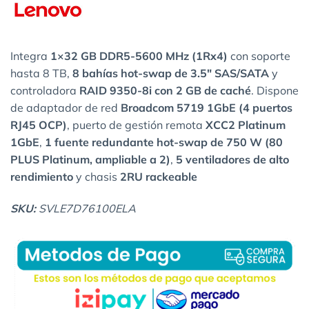
Integra
1×32 GB DDR5-5600 MHz (1Rx4)
con soporte
hasta 8 TB,
8 bahías hot-swap de 3.5″ SAS/SATA
y
controladora
RAID 9350-8i con 2 GB de caché
. Dispone
de adaptador de red
Broadcom 5719 1GbE (4 puertos
RJ45 OCP)
, puerto de gestión remota
XCC2 Platinum
1GbE
,
1 fuente redundante hot-swap de 750 W (80
PLUS Platinum, ampliable a 2)
,
5 ventiladores de alto
rendimiento
y chasis
2RU rackeable
SKU:
SVLE7D76100ELA