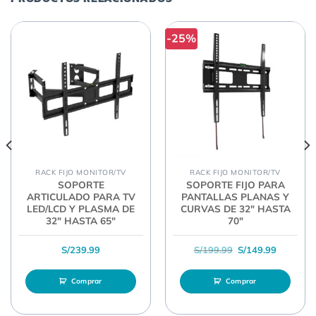
-25%
RACK FIJO MONITOR/TV
RACK FIJO MONITOR/TV
SOPORTE
SOPORTE FIJO PARA
ARTICULADO PARA TV
PANTALLAS PLANAS Y
LED/LCD Y PLASMA DE
CURVAS DE 32″ HASTA
32″ HASTA 65″
70″
El precio original 
El precio
S/
239.99
S/
199.99
S/
149.99
Comprar
Comprar