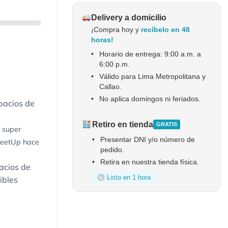
Delivery a domicilio
¡Compra hoy y
recíbelo en 48
horas!
•
Horario de entrega: 9:00 a.m. a
6:00 p.m.
•
Válido para Lima Metropolitana y
Callao.
•
No aplica domingos ni feriados.
pacios de
Retiro en tienda
GRATIS
l super
•
Presentar DNI y/o número de
 MeetUp hace
pedido.
•
Retira en nuestra tienda física.
acios de
Listo en 1 hora
ibles