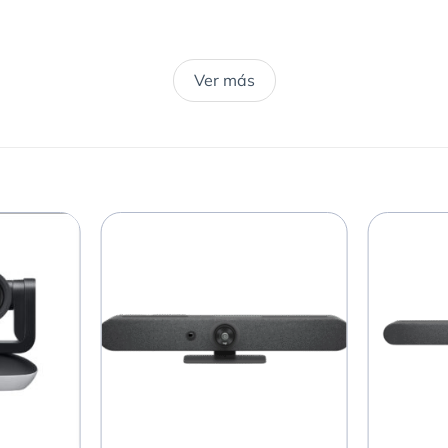
Ver más
25°) e inclinación (+/- 15°) robotizadas
80,7°