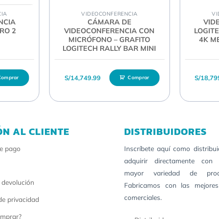
CIA
VIDEOCONFERENCIA
VI
inación):
163° (an) x 110° (al)
NCIA
CÁMARA DE
VID
RO 2
VIDEOCONFERENCIA CON
LOGIT
MICRÓFONO – GRAFITO
4K M
LOGITECH RALLY BAR MINI
 64 bits o macOS 10.14 o posteriores
iginal era: S/2,999.99.
l precio actual es: S/2,589.99.
S/
14,749.99
S/
18,79
Comprar
Comprar
ÓN AL CLIENTE
DISTRIBUIDORES
30 fps con un cable USB 3.0 suministrado por el cliente)
e pago
Inscríbete aquí como distribu
les a 30 fps)
adquirir directamente con 
mayor variedad de pro
0 fps)
 devolución
Fabricamos con las mejores
comerciales.
 de privacidad
mprar?