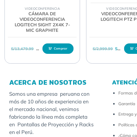
VIDEOCONFERENCIA
VIDEOCONFEREN
Cobertura total de sala (campo visual + panorámica e incl
CÁMARA DE
VIDEOCONFERE
VIDEOCONFERENCIA
LOGITECH PTZ P
LOGITECH SIGHT 2X4K 7-
3 preajustes
de posición de cámara
MIC GRAPHITE
Encuadre automático Rightsight:
Requiere Windows 10 de
/28,189.99.
tual es: S/27,809.99.
El precio original era: S/13,479.99.
El precio actual es: S/11,929.99.
El precio or
E
S/
13,479.99
S/
11,929.99
S/
2,999.99
S/
2,589.99
Comprar
DESEMPEÑO DE VIDEO
ACERCA DE NOSOTROS
ATENCI
Videollamadas 4K Ultra HD
(hasta 3840 x 2160 píxeles a 
Formas d
Somos una empresa peruana con
Videollamadas Full HD
de 1080p (hasta 1920 x 1080 píxe
más de 10 años de experiencia en
Garantía
el mercado nacional, venimos
Videollamadas HD
de 720p (hasta 1280 x 720 píxeles a 3
Entrega y
fabricando la línea más completa
en Pantallas de Proyección y Racks
Políticas
MICROFONO
en el Perú.
¿Cómo co