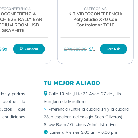
DEOCONFERENCIA
CATEGORÍAS
EOCONFERENCIA
KIT VIDEOCONFERENCIA
ECH B2B RALLY BAR
Poly Studio X70 Con
EDIUM ROOM USB
Controlador TC10
GRAPHITE
El precio original era: S/4
El precio actu
9.99
S/
40,689.99
S/
37,779.99
Comprar
Leer Más
TU MEJOR ALIADO
idor y podrás
Calle 10 Mz. J Lte 21 Asoc, 27 de Julio -
nosotros la
San Juan de Miraflores
ductos que
>
Referencia (Entre la cuadra 14 y la cuadra
 condiciones
28, a espaldas del colegio Saco Oliveros)
Show Room/ Oficinas Administrativas
Lunes a Viernes 9:00 am – 6:00 pm