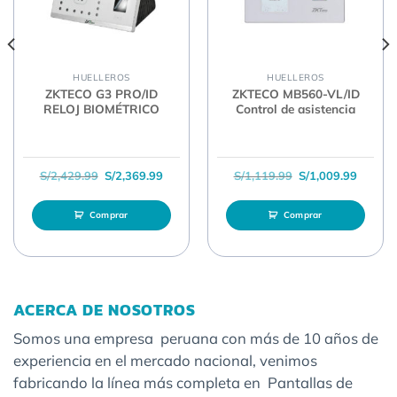
HUELLEROS
HUELLEROS
ZKTECO G3 PRO/ID
ZKTECO MB560-VL/ID
RELOJ BIOMÉTRICO
Control de asistencia
l era: S/1,899.99.
ecio actual es: S/1,779.99.
El precio original era: S/2,429.99.
El precio actual es: S/2,369.99.
El precio original 
El prec
S/
2,429.99
S/
2,369.99
S/
1,119.99
S/
1,009.99
Comprar
Comprar
ACERCA DE NOSOTROS
Somos una empresa peruana con más de 10 años de
experiencia en el mercado nacional, venimos
fabricando la línea más completa en Pantallas de