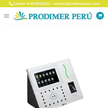
Saltar
Llamar al 954815293
ventas@prodimerperu.com
al
contenido