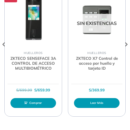
SIN EXISTENCIAS
HUELLEROS
HUELLEROS
ZKTECO SENSEFACE 3A
ZKTECO X7 Control de
CONTROL DE ACCESO
acceso por huella y
MULTIBIOMÉTRICO
tarjeta ID
El precio original era: S/699.99.
El precio actual es: S/659.99.
S/
699.99
S/
659.99
S/
369.99
Comprar
Leer Más