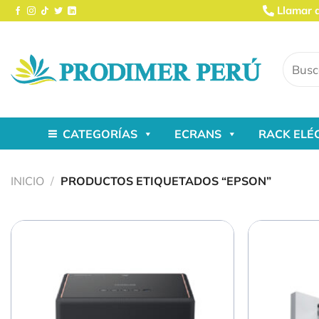
Saltar
Llamar 
al
contenido
Buscar
por:
CATEGORÍAS
ECRANS
RACK ELÉ
INICIO
/
PRODUCTOS ETIQUETADOS “EPSON”