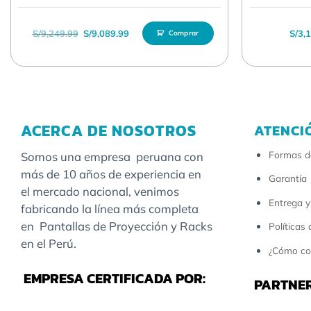
El precio original era: S/9,249.99.
El precio actual es: S/9,089.99.
S/
9,249.99
S/
9,089.99
S/
3,
Comprar
ACERCA DE NOSOTROS
ATENCI
Formas d
Somos una empresa peruana con
más de 10 años de experiencia en
Garantía
el mercado nacional, venimos
Entrega y
fabricando la línea más completa
en Pantallas de Proyección y Racks
Políticas
en el Perú.
¿Cómo co
EMPRESA CERTIFICADA POR:
PARTNER