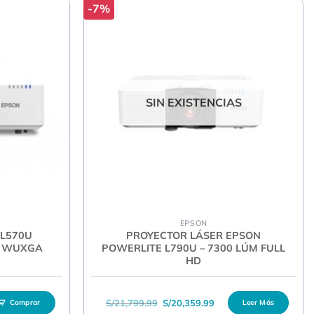
-7%
SIN EXISTENCIAS
EPSON
n L570U
PROYECTOR LÁSER EPSON
0) WUXGA
POWERLITE L790U – 7300 LÚM FULL
HD
El precio original era: S/21,799.99.
El precio actual es: S/
S/
21,799.99
S/
20,359.99
Comprar
Leer Más