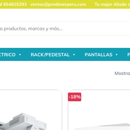
al 954815293
ventas@prodimerperu.com
Tu mejor Aliado 
CTRICO
RACK/PEDESTAL
PANTALLAS
Mostra
-18%