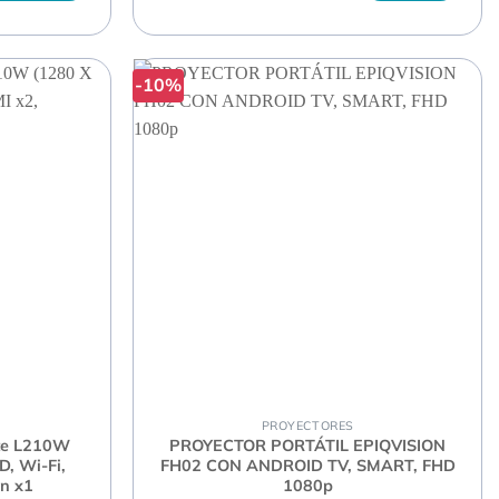
-10%
PROYECTORES
ite L210W
PROYECTOR PORTÁTIL EPIQVISION
, Wi-Fi,
FH02 CON ANDROID TV, SMART, FHD
n x1
1080p