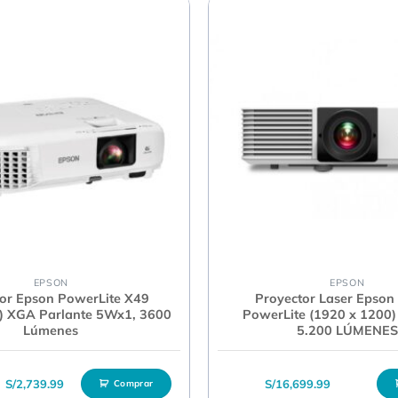
EPSON
EPSON
or Epson PowerLite X49
Proyector Laser Epso
) XGA Parlante 5Wx1, 3600
PowerLite (1920 x 120
Lúmenes
5.200 LÚMENES
El precio original era: S/2,869.99.
El precio actual es: S/2,739.99.
S/
2,739.99
S/
16,699.99
Comprar