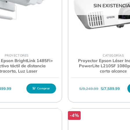
SIN EXISTENCI
PROYECTORES
CATEGORÍAS
 Epson BrightLink 1485Fi+
Proyector Epson Láser In
ctivo táctil de distancia
PowerLite L210SF 1080p
tracorta, Luz Laser
corto alcance
El precio origina
El pre
399.99
S/
9,249.99
S/
7,589.99
Comprar
-4%