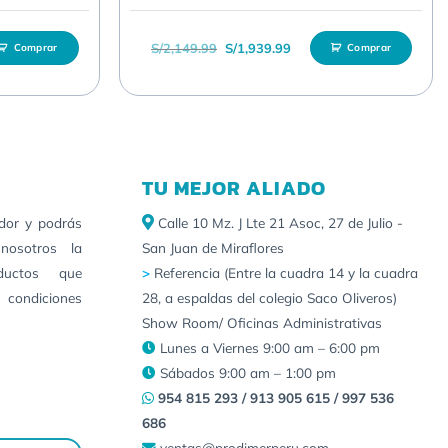
 era: S/8,249.99.
io actual es: S/7,464.99.
El precio original era: S/2,149.99.
El precio actual es: S/1,9
S/
2,149.99
S/
1,939.99
Comprar
Comprar
TU MEJOR ALIADO
idor y podrás
Calle 10 Mz. J Lte 21 Asoc, 27 de Julio -
nosotros la
San Juan de Miraflores
ductos que
>
Referencia (Entre la cuadra 14 y la cuadra
 condiciones
28, a espaldas del colegio Saco Oliveros)
Show Room/ Oficinas Administrativas
Lunes a Viernes 9:00 am – 6:00 pm
Sábados 9:00 am – 1:00 pm
954 815 293 / 913 905 615 / 997 536
686
ventas@prodimerperu.com