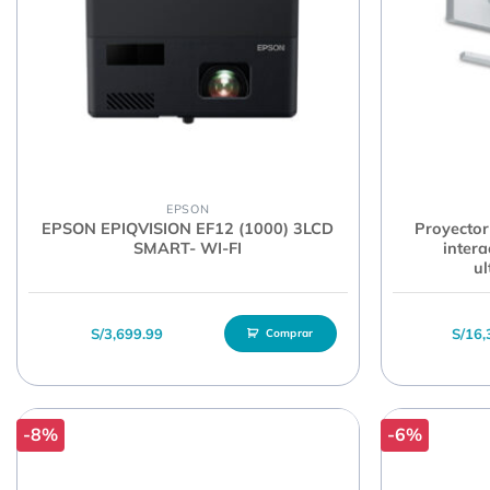
EPSON
EPSON EPIQVISION EF12 (1000) 3LCD
Proyector
SMART- WI-FI
intera
ul
S/
3,699.99
S/
16,
Comprar
-8%
-6%