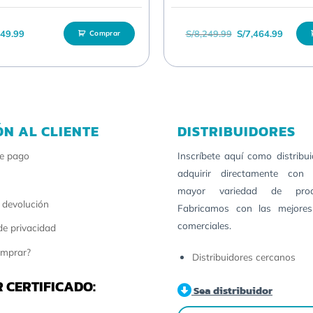
El precio original
El prec
149.99
S/
8,249.99
S/
7,464.99
Comprar
ÓN AL CLIENTE
DISTRIBUIDORES
e pago
Inscríbete aquí como distribu
adquirir directamente con 
mayor variedad de pro
 devolución
Fabricamos con las mejores
comerciales.
 de privacidad
mprar?
Distribuidores cercanos
 CERTIFICADO:
Sea distribuidor