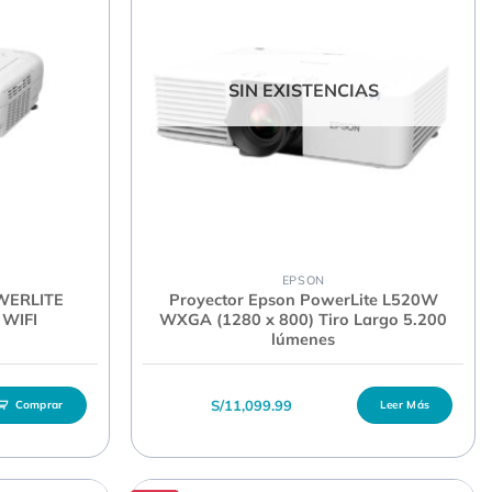
SIN EXISTENCIAS
EPSON
WERLITE
Proyector Epson PowerLite L520W
 WIFI
WXGA (1280 x 800) Tiro Largo 5.200
lúmenes
 era: S/4,999.99.
io actual es: S/4,779.99.
S/
11,099.99
Comprar
Leer Más