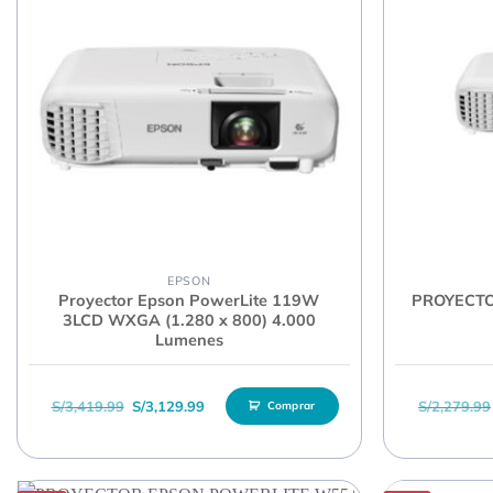
EPSON
Proyector Epson PowerLite 119W
PROYECTO
3LCD WXGA (1.280 x 800) 4.000
Lumenes
El precio original era: S/3,419.99.
El precio actual es: S/3,129.99.
S/
3,419.99
S/
3,129.99
S/
2,279.99
Comprar