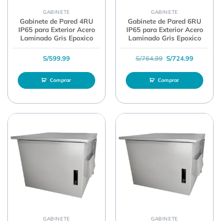
GABINETE
GABINETE
Gabinete de Pared 4RU
Gabinete de Pared 6RU
IP65 para Exterior Acero
IP65 para Exterior Acero
Laminado Gris Epoxico
Laminado Gris Epoxico
El precio original 
El precio
S/
599.99
S/
764.99
S/
724.99
Comprar
Comprar
GABINETE
GABINETE