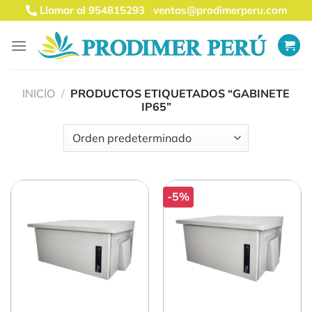
Saltar
Llamar al 954815293
ventas@prodimerperu.com
al
contenido
INICIO
/
PRODUCTOS ETIQUETADOS “GABINETE
IP65”
-5%