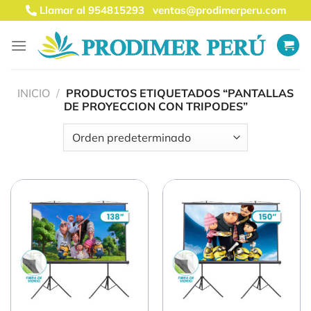
Saltar
Llamar al 954815293
ventas@prodimerperu.com
al
contenido
INICIO
/
PRODUCTOS ETIQUETADOS “PANTALLAS
DE PROYECCION CON TRIPODES”