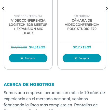
VIDEOCONFERENCIA
CATEGORÍAS
VIDEOCONFERENCIA
CÁMARA DE
LOGITECH B2B MEETUP
VIDEOCONFERENCIA
+ EXPANSION MIC
POLY STUDIO E70
BLACK
l era: S/28,189.99.
recio actual es: S/27,809.99.
El precio original era: S/4,789.99.
El precio actual es: S/4,519.99.
S/
4,789.99
S/
4,519.99
S/
17,719.99
Comprar
Comprar
ACERCA DE NOSOTROS
Somos una empresa peruana con más de 10 años de
experiencia en el mercado nacional, venimos
fabricando la línea más completa en Pantallas de