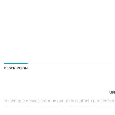
DESCRIPCIÓN
UN
Ya sea que desees crear un punto de contacto persuasivo o
días en que las experiencias de videoconferencia eran fr
Poly Studio. La sencilla conectividad USB permite iniciar