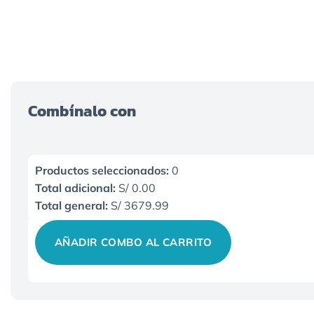
de clase empresarial a todos los que trabajan en salas p
Combínalo con
Productos seleccionados:
0
Total adicional:
S/ 0.00
Total general:
S/ 3679.99
AÑADIR COMBO AL CARRITO
Ver producto
QUE VEAN SIEMPRE CON CLARIDAD