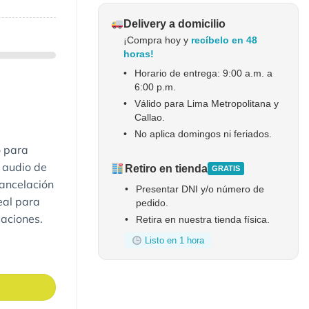
Delivery a domicilio
¡Compra hoy y
recíbelo en 48
horas!
•
Horario de entrega: 9:00 a.m. a
6:00 p.m.
•
Válido para Lima Metropolitana y
Callao.
•
No aplica domingos ni feriados.
o para
, audio de
Retiro en tienda
GRATIS
cancelación
•
Presentar DNI y/o número de
eal para
pedido.
caciones.
•
Retira en nuestra tienda física.
Listo en 1 hora
t cantidad