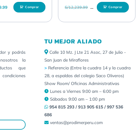
El precio original era: S/1
El precio actu
9.99
S/
12,239.99
S/
11,469.99
Comprar
Comprar
ciones de software y realice cambios en la configuración
liminar la necesidad del equipo de TI de “correr de
ue esta solución está preparada para el futuro.
TU MEJOR ALIADO
 de video en la nube para disfrutar de una experiencia
idor y podrás
Calle 10 Mz. J Lte 21 Asoc, 27 de Julio -
H.323 basada en estándares para conectarte a diferentes
nosotros la
San Juan de Miraflores
ductos que
>
Referencia (Entre la cuadra 14 y la cuadra
 condiciones
28, a espaldas del colegio Saco Oliveros)
Show Room/ Oficinas Administrativas
Lunes a Viernes 9:00 am – 6:00 pm
Sábados 9:00 am – 1:00 pm
954 815 293 / 913 905 615 / 997 536
686
ventas@prodimerperu.com