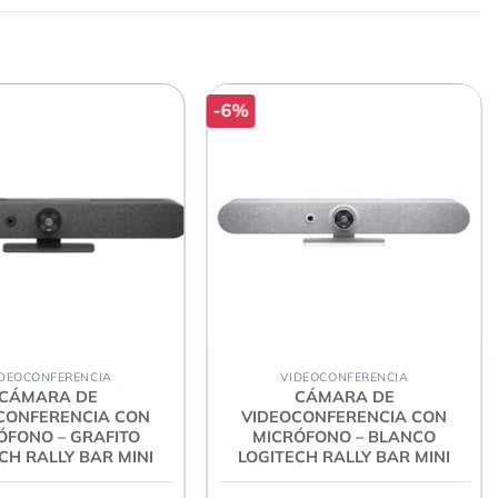
nal. Además, está integrado directamente; no se necesita
s relevantes, incluidos el lenguaje corporal y las
-6%
 tener un camarógrafo en la sala.
uchar. El conjunto de seis micrófonos te ofrece la
RMA CLARA
DEOCONFERENCIA
VIDEOCONFERENCIA
reuniones. Además, las conversaciones ajenas se mantienen
CÁMARA DE
CÁMARA DE
.
CONFERENCIA CON
VIDEOCONFERENCIA CON
ÓFONO – GRAFITO
MICRÓFONO – BLANCO
CH RALLY BAR MINI
LOGITECH RALLY BAR MINI