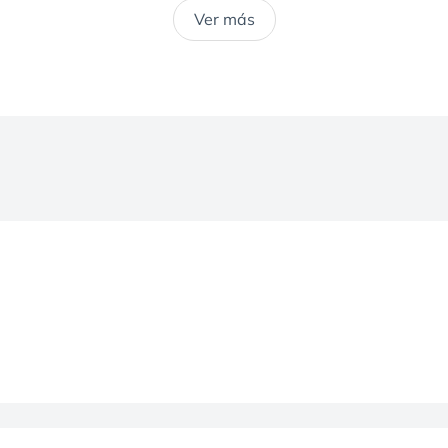
equeñas. Es momento de elevar los estándares de las videoc
Ver más