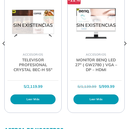
SIN EXISTENCIAS
SIN EXISTENCIAS
ACCESORIOS
ACCESORIOS
TELEVISOR
MONITOR BENQ LED
PROFESIONAL
27″ ( GW2780 ) VGA –
CRYSTAL BEC-H 55″
DP – HDMI
l era: S/3,499.99.
ecio actual es: S/3,239.99.
El precio original
El preci
S/
2,119.99
S/
1,139.99
S/
999.99
Leer Más
Leer Más