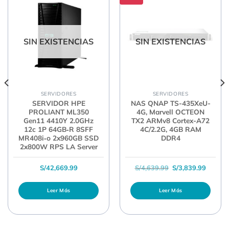
SIN EXISTENCIAS
SIN EXISTENCIAS
SERVIDORES
SERVIDORES
SERVIDOR HPE
NAS QNAP TS-435XeU-
PROLIANT ML350
4G, Marvell OCTEON
Gen11 4410Y 2.0GHz
TX2 ARMv8 Cortex-A72
12c 1P 64GB‑R 8SFF
4C/2.2G, 4GB RAM
MR408i‑o 2x960GB SSD
DDR4
2x800W RPS LA Server
l era: S/11,629.99.
recio actual es: S/10,559.99.
El precio original 
El prec
S/
42,669.99
S/
4,639.99
S/
3,839.99
Leer Más
Leer Más