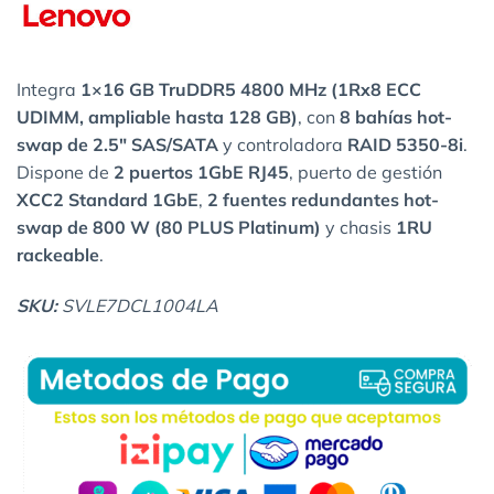
Integra
1×16 GB TruDDR5 4800 MHz (1Rx8 ECC
UDIMM, ampliable hasta 128 GB)
, con
8 bahías hot-
swap de 2.5″ SAS/SATA
y controladora
RAID 5350-8i
.
Dispone de
2 puertos 1GbE RJ45
, puerto de gestión
XCC2 Standard 1GbE
,
2 fuentes redundantes hot-
swap de 800 W (80 PLUS Platinum)
y chasis
1RU
rackeable
.
SKU:
SVLE7DCL1004LA