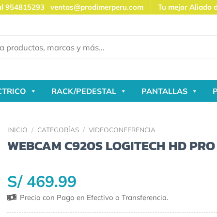
al 954815293
ventas@prodimerperu.com
Tu mejor Aliado 
CTRICO
RACK/PEDESTAL
PANTALLAS
INICIO
/
CATEGORÍAS
/
VIDEOCONFERENCIA
WEBCAM C920S LOGITECH HD PRO
S/ 469.99
Precio con Pago en Efectivo o Transferencia.