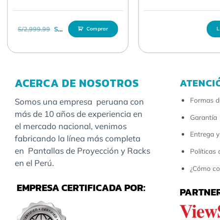
El precio original era: S/2,999.99.
El precio actual es: S/2,589.99.
S/
2,999.99
S/
2,589.99
Comprar
L
ACERCA DE NOSOTROS
ATENCI
Formas d
Somos una empresa peruana con
más de 10 años de experiencia en
Garantía
el mercado nacional, venimos
Entrega y
fabricando la línea más completa
en Pantallas de Proyección y Racks
Políticas
en el Perú.
¿Cómo co
EMPRESA CERTIFICADA POR:
PARTNER