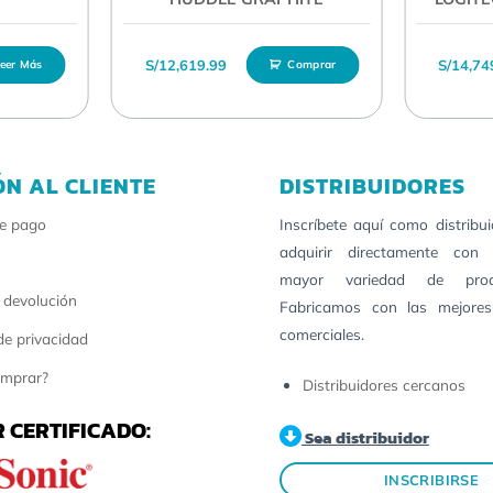
S/
12,619.99
S/
14,74
eer Más
Comprar
ÓN AL CLIENTE
DISTRIBUIDORES
e pago
Inscríbete aquí como distribu
adquirir directamente con 
mayor variedad de pro
 devolución
Fabricamos con las mejores
comerciales.
 de privacidad
mprar?
Distribuidores cercanos
 CERTIFICADO:
Sea distribuidor
INSCRIBIRSE