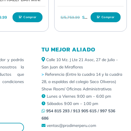
El precio original era: S/5,
El precio actual 
9.99
S/
5,759.99
S/
4,969.99
Comprar
Comprar
TU MEJOR ALIADO
idor y podrás
Calle 10 Mz. J Lte 21 Asoc, 27 de Julio -
nosotros la
San Juan de Miraflores
ductos que
>
Referencia (Entre la cuadra 14 y la cuadra
 condiciones
28, a espaldas del colegio Saco Oliveros)
Show Room/ Oficinas Administrativas
Lunes a Viernes 9:00 am – 6:00 pm
Sábados 9:00 am – 1:00 pm
954 815 293 / 913 905 615 / 997 536
686
ventas@prodimerperu.com