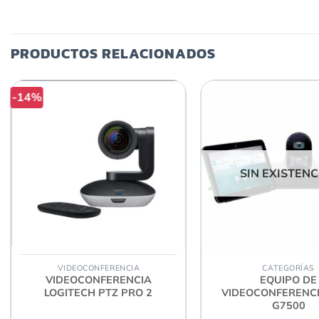
PRODUCTOS RELACIONADOS
-14%
SIN EXISTENC
La lente Full HD con cinco elementos de cristal y e
VIDEOCONFERENCIA
CATEGORÍAS
para proporcionar alta definición co
VIDEOCONFERENCIA
EQUIPO DE
LOGITECH PTZ PRO 2
VIDEOCONFERENCI
G7500