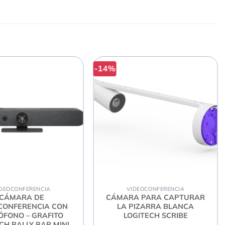
-14%
nítidas y claras ajustándose con fluidez y precisión
DEOCONFERENCIA
VIDEOCONFERENCIA
dor protege la lente y tu privacidad.
CÁMARA DE
CÁMARA PARA CAPTURAR
CONFERENCIA CON
LA PIZARRA BLANCA
ÓFONO – GRAFITO
LOGITECH SCRIBE
CH RALLY BAR MINI