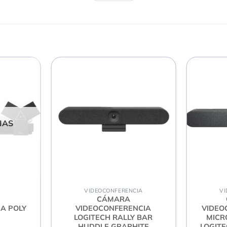
IAS
nfoque automático premium captura imágenes totalmente 
VIDEOCONFERENCIA
VI
nsistente en conferencias. Una práctica tapa de obtura
CÁMARA
A POLY
VIDEOCONFERENCIA
VIDEO
LOGITECH RALLY BAR
MICR
HUDDLE GRAPHITE
LOGITE