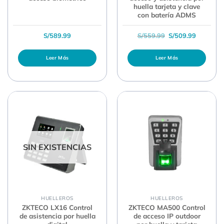
huella tarjeta y clave
con batería ADMS
El precio original 
El precio
S/
589.99
S/
559.99
S/
509.99
Leer Más
Leer Más
SIN EXISTENCIAS
HUELLEROS
HUELLEROS
ZKTECO LX16 Control
ZKTECO MA500 Control
de asistencia por huella
de acceso IP outdoor