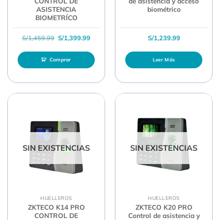
CONTROL DE
de asistencia y acceso
ASISTENCIA
biométrico
BIOMETRÍCO
El precio original era: S/1,459.99.
El precio actual es: S/1,399.99.
S/
1,459.99
S/
1,399.99
S/
1,239.99
Comprar
Leer Más
SIN EXISTENCIAS
SIN EXISTENCIAS
HUELLEROS
HUELLEROS
ZKTECO K14 PRO
ZKTECO K20 PRO
CONTROL DE
Control de asistencia y