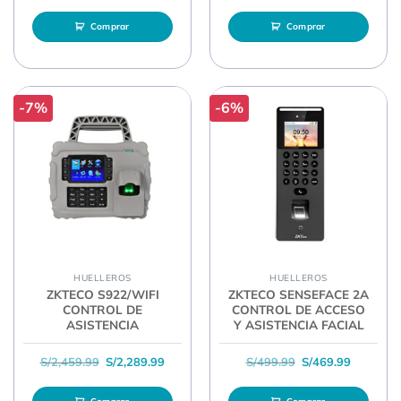
Comprar
Comprar
-7%
-6%
HUELLEROS
HUELLEROS
ZKTECO S922/WIFI
ZKTECO SENSEFACE 2A
CONTROL DE
CONTROL DE ACCESO
ASISTENCIA
Y ASISTENCIA FACIAL
El precio original era: S/2,459.99.
El precio actual es: S/2,289.99.
El precio original 
El precio
S/
2,459.99
S/
2,289.99
S/
499.99
S/
469.99