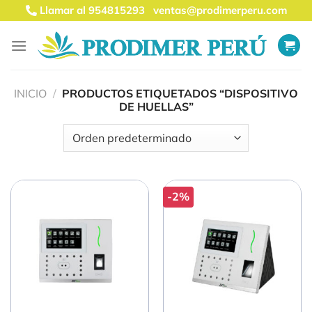
Saltar
Llamar al 954815293
ventas@prodimerperu.com
al
contenido
INICIO
/
PRODUCTOS ETIQUETADOS “DISPOSITIVO
DE HUELLAS”
-2%