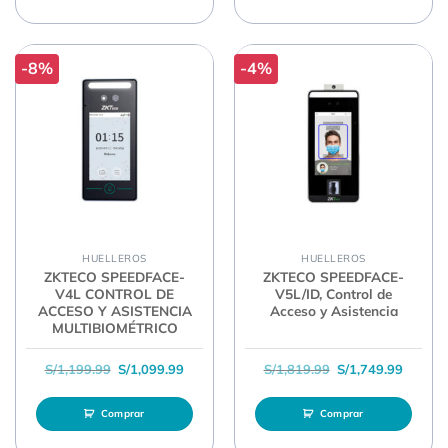
-8%
-4%
HUELLEROS
HUELLEROS
ZKTECO SPEEDFACE-
ZKTECO SPEEDFACE-
V4L CONTROL DE
V5L/ID, Control de
ACCESO Y ASISTENCIA
Acceso y Asistencia
MULTIBIOMÉTRICO
El precio original era: S/1,199.99.
El precio actual es: S/1,099.99.
El precio original 
El prec
S/
1,199.99
S/
1,099.99
S/
1,819.99
S/
1,749.99
Comprar
Comprar