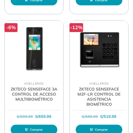
Comprar
Comprar
-6%
-12%
HUELLEROS
HUELLEROS
ZKTECO SENSEFACE 3A
ZKTECO SENSEFACE
CONTROL DE ACCESO
M2F-LR CONTROL DE
MULTIBIOMÉTRICO
ASISTENCIA
BIOMÉTRICO
El precio original era: S/699.99.
El precio actual es: S/659.99.
El precio original 
El precio
S/
699.99
S/
659.99
S/
589.99
S/
519.99
Comprar
Comprar