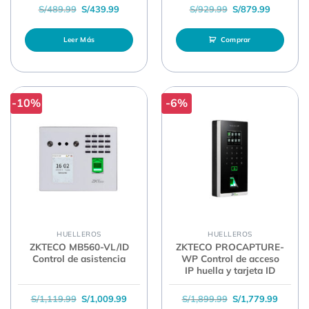
El precio original era: S/489.99.
El precio actual es: S/439.99.
El precio original 
El precio
S/
489.99
S/
439.99
S/
929.99
S/
879.99
Leer Más
Comprar
-10%
-6%
HUELLEROS
HUELLEROS
ZKTECO MB560-VL/ID
ZKTECO PROCAPTURE-
Control de asistencia
WP Control de acceso
IP huella y tarjeta ID
El precio original era: S/1,119.99.
El precio actual es: S/1,009.99.
El precio original 
El prec
S/
1,119.99
S/
1,009.99
S/
1,899.99
S/
1,779.99