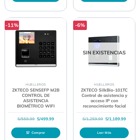
-11%
-6%
SIN EXISTENCIAS
HUELLEROS
HUELLEROS
ZKTECO SENSEFP M2B
ZKTECO SilkBio-101TC
CONTROL DE
Control de asistencia y
ASISTENCIA
acceso IP con
BIOMÉTRICO WIFI
reconocimiento facial
El precio original era: S/559.99.
El precio actual es: S/499.99.
El precio original 
El prec
S/
559.99
S/
499.99
S/
1,259.99
S/
1,189.99
Comprar
Leer Más