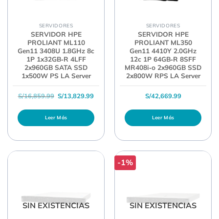
SERVIDORES
SERVIDORES
SERVIDOR HPE
SERVIDOR HPE
PROLIANT ML110
PROLIANT ML350
Gen11 3408U 1.8GHz 8c
Gen11 4410Y 2.0GHz
1P 1x32GB‑R 4LFF
12c 1P 64GB‑R 8SFF
2x960GB SATA SSD
MR408i‑o 2x960GB SSD
1x500W PS LA Server
2x800W RPS LA Server
El precio original era: S/16,859.99.
El precio actual es: S/13,829.99.
S/
16,859.99
S/
13,829.99
S/
42,669.99
Leer Más
Leer Más
-1%
SIN EXISTENCIAS
SIN EXISTENCIAS