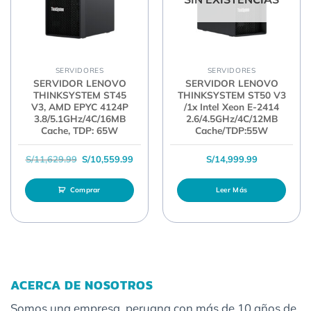
SERVIDORES
SERVIDORES
SERVIDOR LENOVO
SERVIDOR LENOVO
THINKSYSTEM ST45
THINKSYSTEM ST50 V3
V3, AMD EPYC 4124P
/1x Intel Xeon E-2414
3.8/5.1GHz/4C/16MB
2.6/4.5GHz/4C/12MB
Cache, TDP: 65W
Cache/TDP:55W
El precio original era: S/11,629.99.
El precio actual es: S/10,559.99.
S/
11,629.99
S/
10,559.99
S/
14,999.99
Comprar
Leer Más
ACERCA DE NOSOTROS
Somos una empresa peruana con más de 10 años de