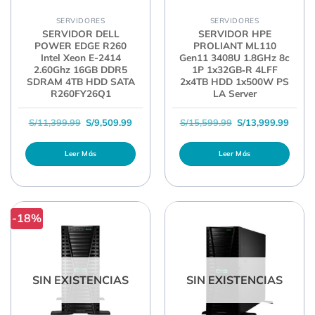
SERVIDORES
SERVIDORES
SERVIDOR DELL
SERVIDOR HPE
POWER EDGE R260
PROLIANT ML110
Intel Xeon E-2414
Gen11 3408U 1.8GHz 8c
2.60Ghz 16GB DDR5
1P 1x32GB‑R 4LFF
SDRAM 4TB HDD SATA
2x4TB HDD 1x500W PS
R260FY26Q1
LA Server
El precio original era: S/11,399.99.
El precio actual es: S/9,509.99.
El precio original 
El pre
S/
11,399.99
S/
9,509.99
S/
15,599.99
S/
13,999.99
Leer Más
Leer Más
-18%
SIN EXISTENCIAS
SIN EXISTENCIAS