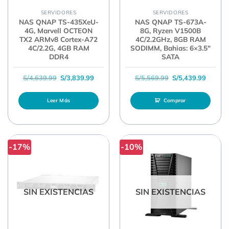
SERVIDORES
SERVIDORES
NAS QNAP TS-435XeU-
NAS QNAP TS-673A-
4G, Marvell OCTEON
8G, Ryzen V1500B
TX2 ARMv8 Cortex-A72
4C/2.2GHz, 8GB RAM
4C/2.2G, 4GB RAM
SODIMM, Bahias: 6×3.5″
DDR4
SATA
El precio original era: S/4,639.99.
El precio actual es: S/3,839.99.
El precio original 
El prec
S/
4,639.99
S/
3,839.99
S/
5,569.99
S/
5,439.99
Leer Más
Comprar
-17%
-10%
SIN EXISTENCIAS
SIN EXISTENCIAS