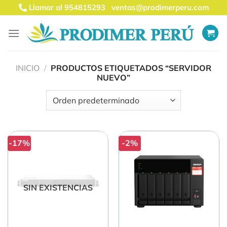
Saltar
Llamar al 954815293
ventas@prodimerperu.com
al
contenido
INICIO
/
PRODUCTOS ETIQUETADOS “SERVIDOR
NUEVO”
-17%
-2%
SIN EXISTENCIAS