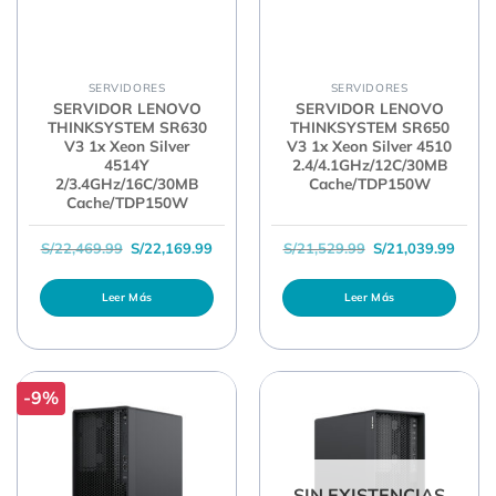
SERVIDORES
SERVIDORES
SERVIDOR LENOVO
SERVIDOR LENOVO
THINKSYSTEM SR630
THINKSYSTEM SR650
V3 1x Xeon Silver
V3 1x Xeon Silver 4510
4514Y
2.4/4.1GHz/12C/30MB
2/3.4GHz/16C/30MB
Cache/TDP150W
Cache/TDP150W
El precio original era: S/22,469.99.
El precio actual es: S/22,169.99.
El precio original 
El pre
S/
22,469.99
S/
22,169.99
S/
21,529.99
S/
21,039.99
Leer Más
Leer Más
-9%
SIN EXISTENCIAS