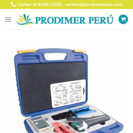
Saltar
Llamar al 954815293
ventas@prodimerperu.com
al
contenido