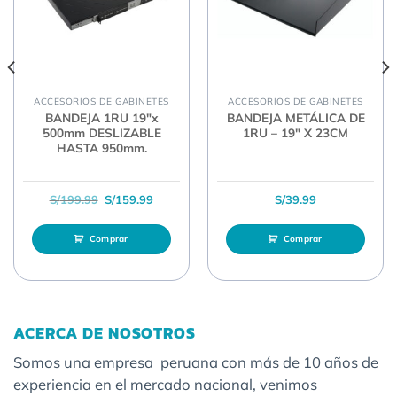
ACCESORIOS DE GABINETES
ACCESORIOS DE GABINETES
BANDEJA 1RU 19″x
BANDEJA METÁLICA DE
500mm DESLIZABLE
1RU – 19″ X 23CM
HASTA 950mm.
El precio original era: S/199.99.
El precio actual es: S/159.99.
S/
199.99
S/
159.99
S/
39.99
Comprar
Comprar
ACERCA DE NOSOTROS
Somos una empresa peruana con más de 10 años de
experiencia en el mercado nacional, venimos